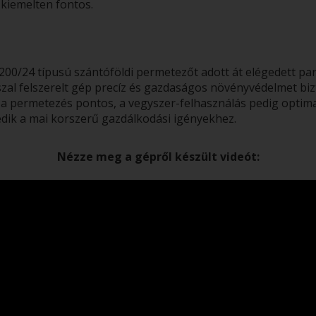
 kiemelten fontos.
00/24 típusú szántóföldi permetezőt adott át elégedett partn
zal felszerelt gép precíz és gazdaságos növényvédelmet bizt
permetezés pontos, a vegyszer-felhasználás pedig optimali
edik a mai korszerű gazdálkodási igényekhez.
Nézze meg a gépről készült videót: