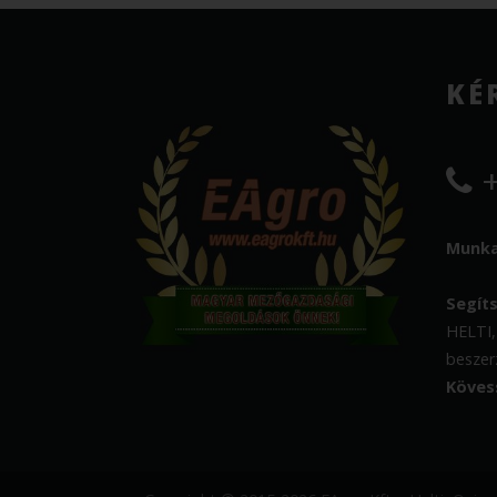
KÉ
+
Munkat
Segít
HELTI,
beszer
Köves