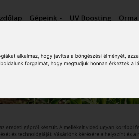
zdőlap
Gépeink
UV Boosting
Orma
RES ÁTADÁS, MUN
giákat alkalmaz, hogy javítsa a böngészési élményét, azza
weboldalunk forgalmát, hogy megtudjuk honnan érkeztek a l
GEM TRAK 4200-24
az eredeti gépről készült. A mellékelt videó ugyan korábbi f
sét és technológiáját. Vásárlónk kérésére a helyszínt és a