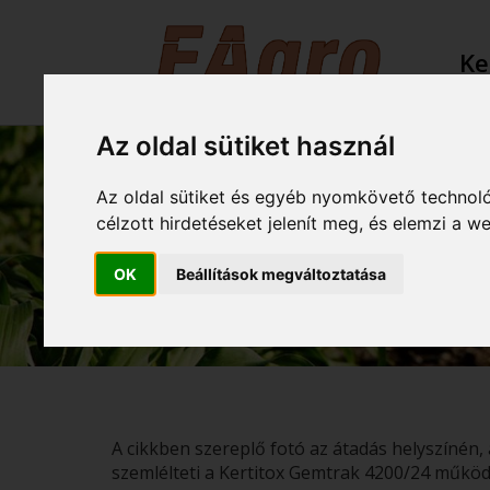
Ke
Az oldal sütiket használ
ÚJABB SIKE
Az oldal sütiket és egyéb nyomkövető technoló
célzott hirdetéseket jelenít meg, és elemzi a 
KERTITOX 
OK
Beállítások megváltoztatása
A cikkben szereplő fotó az átadás helyszínén, 
szemlélteti a Kertitox Gemtrak 4200/24 működé