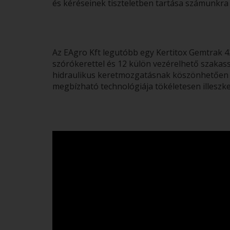
és kéréseinek tiszteletben tartása számunkra
Az EAgro Kft legutóbb egy Kertitox Gemtrak 42
szórókerettel és 12 külön vezérelhető szakass
hidraulikus keretmozgatásnak köszönhetően a 
megbízható technológiája tökéletesen illeszk