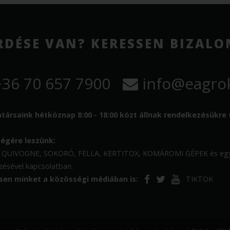
RDÉSE VAN? KERESSEN BIZAL
36 70 657 7900
info@eagrok
ársaink hétköznap 8:00 - 18:00 közt állnak rendelkezésükre 
ségére leszünk:
 QUIVOGNE, SOKORÓ, FELLA, KERTITOX, KOMÁROMI GÉPEK és egyéb 
zésével kapcsolatban.
sen minket a közösségi médiában is:
TIKTOK