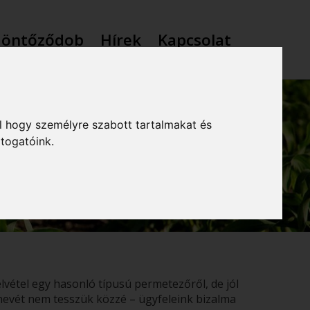
 öntőződob
Hírek
Kapcsolat
KÁBA ÁLLT A
l hogy személyre szabott tartalmakat és
átogatóink.
 PERMETEZŐ
elvétel egy hasonló típusú permetezőről, de jól
 nevét nem tesszük közzé – ügyfeleink bizalma