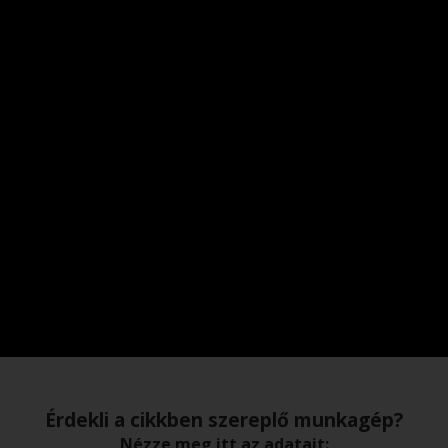
Érdekli a cikkben szereplő munkagép?
Nézze meg itt az adatait: