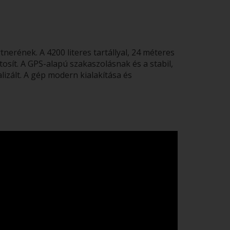
erének. A 4200 literes tartállyal, 24 méteres
osít. A GPS-alapú szakaszolásnak és a stabil,
zált. A gép modern kialakítása és