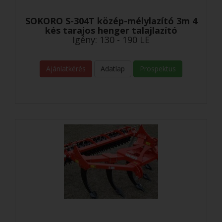
SOKORO S-304T közép-mélylazító 3m 4
kés tarajos henger talajlazító
Igény: 130 - 190 LE
Ajánlatkérés
Adatlap
Prospektus