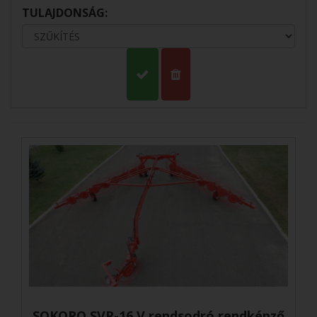
TULAJDONSÁG:
SOKORO SVR-16 V rendsodró rendképző