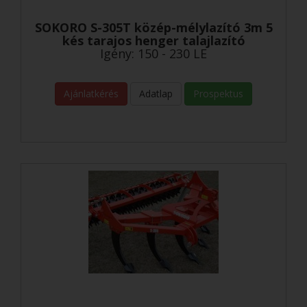
SOKORO S-305T közép-mélylazító 3m 5
kés tarajos henger talajlazító
Igény: 150 - 230 LE
Ajánlatkérés
Adatlap
Prospektus