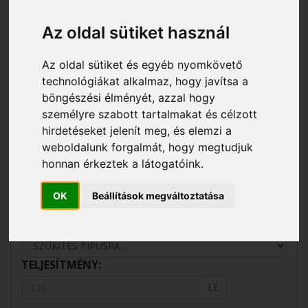
profitnövekedést érhet el ezáltal.
Az oldal sütiket használ
AZ EAGRO KFT
Az oldal sütiket és egyéb nyomkövető
MEZŐGAZDASÁGI
technológiákat alkalmaz, hogy javítsa a
GÉPKÍNÁLATA
böngészési élményét, azzal hogy
személyre szabott tartalmakat és célzott
hirdetéseket jelenít meg, és elemzi a
SOKORO GÉPEK AZ EAGRO KFT KÍNÁLATÁBAN
weboldalunk forgalmát, hogy megtudjuk
honnan érkeztek a látogatóink.
GYÁRTÓ:
OK
Beállítások megváltoztatása
GÉP TIPUS:
TELJESÍTMÉNY:
LE