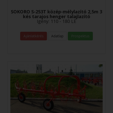
SOKORO S-253T közép-mélylazító 2,5m 3
kés tarajos henger talajlazító
Igény: 110 - 180 LE
Ajánlatkérés
Adatlap
Prospektus