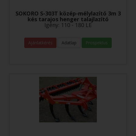
SOKORO S-303T közép-mélylazító 3m 3
kés tarajos henger talajlazító
Igény: 110 - 180 LE
Ajánlatkérés
Adatlap
Prospektus