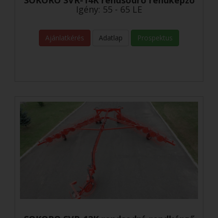
SOKORO SVR-14K rendsodró rendképző
Igény: 55 - 65 LE
Ajánlatkérés
Adatlap
Prospektus