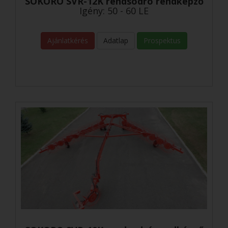
SOKORO SVR-12K rendsodró rendképző
Igény: 50 - 60 LE
Ajánlatkérés
Adatlap
Prospektus