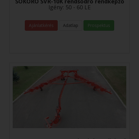
SOKORO SVR-10K rendsodró rendképző
Igény: 50 - 60 LE
Ajánlatkérés
Adatlap
Prospektus