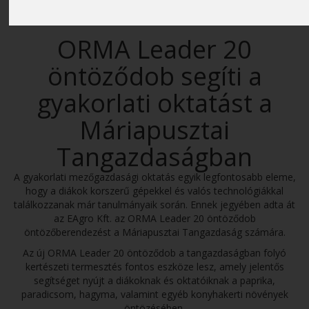
ORMA Leader 20
öntöződob segíti a
gyakorlati oktatást a
Máriapusztai
Tangazdaságban
A gyakorlati mezőgazdasági oktatás egyik legfontosabb eleme,
hogy a diákok korszerű gépekkel és valós technológiákkal
találkozzanak már tanulmányaik során. Ennek jegyében adta át
az EAgro Kft. az ORMA Leader 20 öntöződob
öntözőberendezést a Máriapusztai Tangazdaság számára.
Az új ORMA Leader 20 öntöződob a tangazdaságban folyó
kertészeti termesztés fontos eszköze lesz, amely jelentős
segítséget nyújt a diákoknak és oktatóiknak a paprika,
paradicsom, hagyma, valamint egyéb konyhakerti növények
öntözésében.