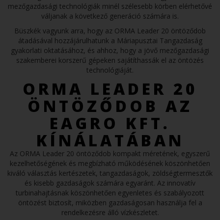
mezőgazdasági technológiák minél szélesebb körben elérhetővé
váljanak a következő generáció számára is.
Büszkék vagyunk arra, hogy az ORMA Leader 20 öntöződob
átadásával hozzájárulhatunk a Máriapusztai Tangazdaság
gyakorlati oktatásához, és ahhoz, hogy a jövő mezőgazdasági
szakemberei korszerű gépeken sajátíthassák el az öntözés
technológiáját.
ORMA LEADER 20
ÖNTÖZŐDOB AZ
EAGRO KFT.
KÍNÁLATÁBAN
Az ORMA Leader 20 öntöződob kompakt méretének, egyszerű
kezelhetőségének és megbízható működésének köszönhetően
kiváló választás kertészetek, tangazdaságok, zöldségtermesztők
és kisebb gazdaságok számára egyaránt. Az innovatív
turbinahajtásnak köszönhetően egyenletes és szabályozott
öntözést biztosít, miközben gazdaságosan használja fel a
rendelkezésre álló vízkészletet.