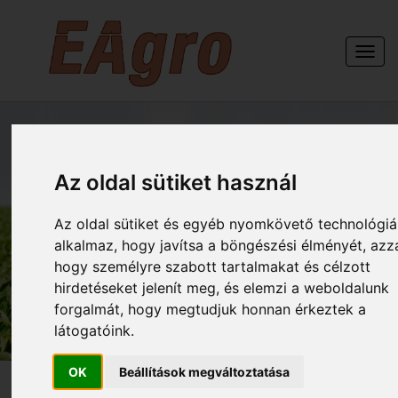
Togg
navi
ORMA MINI 20.40
Az oldal sütiket használ
ÖNTÖZŐDOB, A
MÁRIAPUSZTAI
Az oldal sütiket és egyéb nyomkövető technológiá
TANGAZDASÁGBAN
alkalmaz, hogy javítsa a böngészési élményét, azz
hogy személyre szabott tartalmakat és célzott
AZ EAGRO KFT TŐL
hirdetéseket jelenít meg, és elemzi a weboldalunk
forgalmát, hogy megtudjuk honnan érkeztek a
látogatóink.
OK
Beállítások megváltoztatása