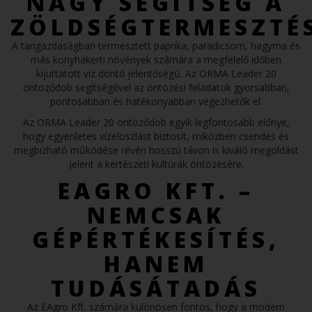
NAGY SEGÍTSÉG A
ZÖLDSÉGTERMESZTÉ
A tangazdaságban termesztett paprika, paradicsom, hagyma és
más konyhakerti növények számára a megfelelő időben
kijuttatott víz döntő jelentőségű. Az ORMA Leader 20
öntöződob segítségével az öntözési feladatok gyorsabban,
pontosabban és hatékonyabban végezhetők el.
Az ORMA Leader 20 öntöződob egyik legfontosabb előnye,
hogy egyenletes vízeloszlást biztosít, miközben csendes és
megbízható működése révén hosszú távon is kiváló megoldást
jelent a kertészeti kultúrák öntözésére.
EAGRO KFT. –
NEMCSAK
GÉPÉRTÉKESÍTÉS,
HANEM
TUDÁSÁTADÁS
Az EAgro Kft. számára különösen fontos, hogy a modern