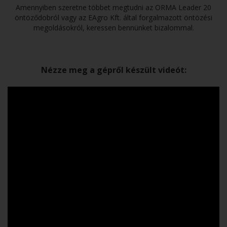
Amennyiben szeretne többet megtudni az ORMA Leader 20
öntöződobról vagy az EAgro Kft. által forgalmazott öntözési
megoldásokról, keressen bennünket bizalommal.
Nézze meg a gépről készült videót: