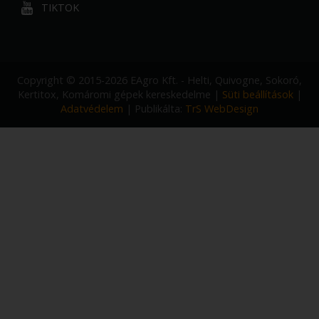
TIKTOK
Copyright © 2015-2026 EAgro Kft. - Helti, Quivogne, Sokoró,
Kertitox, Komáromi gépek kereskedelme |
Süti beállítások
|
Adatvédelem
| Publikálta:
TrS WebDesign