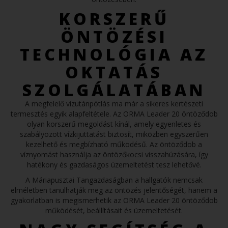
KORSZERŰ
ÖNTÖZÉSI
TECHNOLÓGIA AZ
OKTATÁS
SZOLGÁLATÁBAN
A megfelelő vízutánpótlás ma már a sikeres kertészeti
termesztés egyik alapfeltétele. Az ORMA Leader 20 öntöződob
olyan korszerű megoldást kínál, amely egyenletes és
szabályozott vízkijuttatást biztosít, miközben egyszerűen
kezelhető és megbízható működésű. Az öntöződob a
víznyomást használja az öntözőkocsi visszahúzására, így
hatékony és gazdaságos üzemeltetést tesz lehetővé.
A Máriapusztai Tangazdaságban a hallgatók nemcsak
elméletben tanulhatják meg az öntözés jelentőségét, hanem a
gyakorlatban is megismerhetik az ORMA Leader 20 öntöződob
működését, beállításait és üzemeltetését.