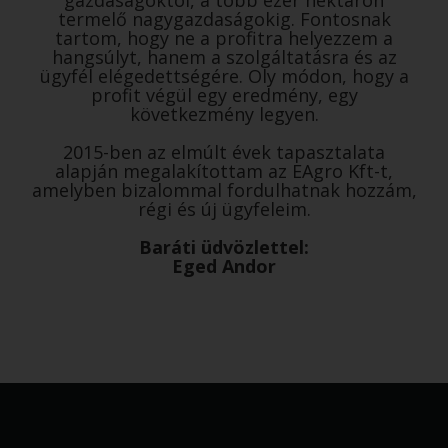
gazdaságoktól, a több ezer hektáron
termelő nagygazdaságokig. Fontosnak
tartom, hogy ne a profitra helyezzem a
hangsúlyt, hanem a szolgáltatásra és az
ügyfél elégedettségére. Oly módon, hogy a
profit végül egy eredmény, egy
következmény legyen.
2015-ben az elmúlt évek tapasztalata
alapján megalakítottam az EAgro Kft-t,
amelyben bizalommal fordulhatnak hozzám,
régi és új ügyfeleim.
Baráti üdvözlettel:
Eged Andor