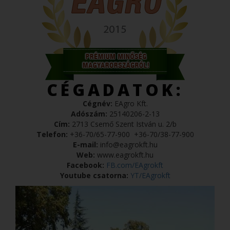
CÉGADATOK:
Cégnév:
EAgro Kft.
Adószám:
25140206-2-13
Cím:
2713 Csemő Szent István u. 2/b
Telefon:
+36-70/65-77-900
+36-70/38-77-900
E-mail:
info@eagrokft.hu
Web:
www.eagrokft.hu
Facebook:
FB.com/EAgrokft
Youtube csatorna:
YT/EAgrokft