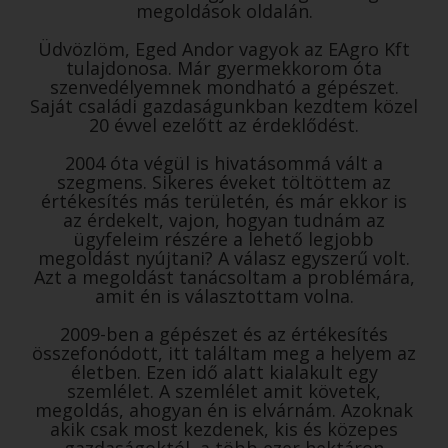
megoldások oldalán.
Üdvözlöm, Eged Andor vagyok az EAgro Kft
tulajdonosa. Már gyermekkorom óta
szenvedélyemnek mondható a gépészet.
Saját családi gazdaságunkban kezdtem közel
20 évvel ezelőtt az érdeklődést.
2004 óta végül is hivatásommá vált a
szegmens. Sikeres éveket töltöttem az
értékesítés más területén, és már ekkor is
az érdekelt, vajon, hogyan tudnám az
ügyfeleim részére a lehető legjobb
megoldást nyújtani? A válasz egyszerű volt.
Azt a megoldást tanácsoltam a problémára,
amit én is választottam volna.
2009-ben a gépészet és az értékesítés
összefonódott, itt találtam meg a helyem az
életben. Ezen idő alatt kialakult egy
szemlélet. A szemlélet amit követek,
megoldás, ahogyan én is elvárnám. Azoknak
akik csak most kezdenek, kis és közepes