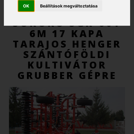
OK
Beállítások megváltoztatása
AJÁNLATKÉRÉS
SOKORO SGR-60T
6M 17 KAPA
TARAJOS HENGER
SZÁNTÓFÖLDI
KULTIVÁTOR
GRUBBER GÉPRE