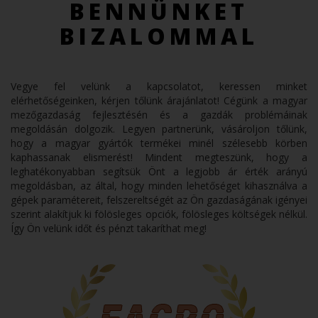
BENNÜNKET
BIZALOMMAL
Vegye fel velünk a kapcsolatot, keressen minket
elérhetőségeinken, kérjen tőlünk árajánlatot! Cégünk a magyar
mezőgazdaság fejlesztésén és a gazdák problémáinak
megoldásán dolgozik. Legyen partnerünk, vásároljon tőlünk,
hogy a magyar gyártók termékei minél szélesebb körben
kaphassanak elismerést! Mindent megteszünk, hogy a
leghatékonyabban segítsük Önt a legjobb ár érték arányú
megoldásban, az által, hogy minden lehetőséget kihasználva a
gépek paramétereit, felszereltségét az Ön gazdaságának igényei
szerint alakítjuk ki fölösleges opciók, fölösleges költségek nélkül.
Így Ön velünk időt és pénzt takaríthat meg!