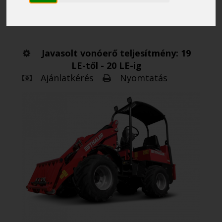
univerzálisgép
Javasolt vonóerő teljesítmény: 19
LE-től - 20 LE-ig
Ajánlatkérés
Nyomtatás