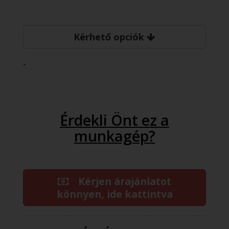
Kérhető opciók
-
Érdekli Önt ez a
munkagép?
Kérjen árajánlatot
könnyen, ide kattintva