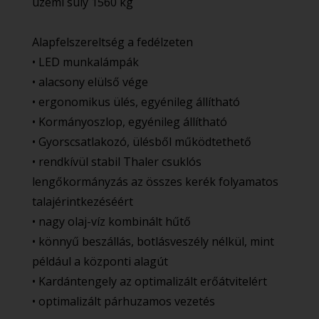
üzemi súly 1560 kg
Alapfelszereltség a fedélzeten
• LED munkalámpák
• alacsony elülső vége
• ergonomikus ülés, egyénileg állítható
• Kormányoszlop, egyénileg állítható
• Gyorscsatlakozó, ülésből működtethető
• rendkívül stabil Thaler csuklós
lengőkormányzás az összes kerék folyamatos
talajérintkezéséért
• nagy olaj-víz kombinált hűtő
• könnyű beszállás, botlásveszély nélkül, mint
például a központi alagút
• Kardántengely az optimalizált erőátvitelért
• optimalizált párhuzamos vezetés