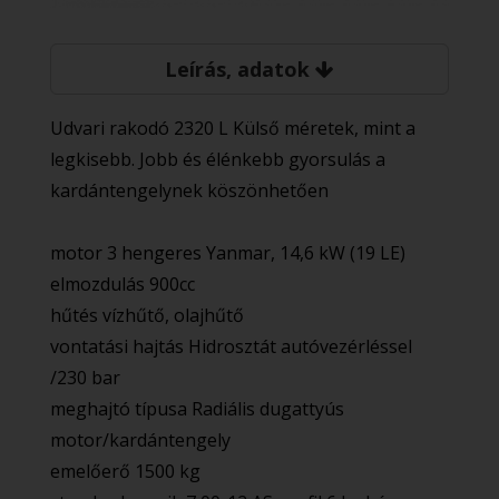
Leírás, adatok
Udvari rakodó 2320 L Külső méretek, mint a
legkisebb. Jobb és élénkebb gyorsulás a
kardántengelynek köszönhetően
motor 3 hengeres Yanmar, 14,6 kW (19 LE)
elmozdulás 900cc
hűtés vízhűtő, olajhűtő
vontatási hajtás Hidrosztát autóvezérléssel
/230 bar
meghajtó típusa Radiális dugattyús
motor/kardántengely
emelőerő 1500 kg