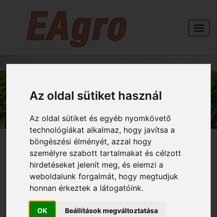
Togg
navi
GÉPEINK
Az oldal sütiket használ
Az oldal sütiket és egyéb nyomkövető
technológiákat alkalmaz, hogy javítsa a
böngészési élményét, azzal hogy
személyre szabott tartalmakat és célzott
hirdetéseket jelenít meg, és elemzi a
THALER 19 Le s udvari
weboldalunk forgalmát, hogy megtudjuk
honnan érkeztek a látogatóink.
rakodó 2320
OK
Beállítások megváltoztatása