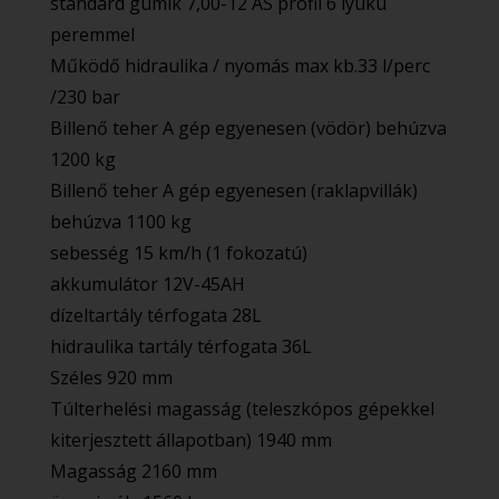
standard gumik 7,00-12 AS profil 6 lyukú
peremmel
Működő hidraulika / nyomás max kb.33 l/perc
/230 bar
Billenő teher A gép egyenesen (vödör) behúzva
1200 kg
Billenő teher A gép egyenesen (raklapvillák)
behúzva 1100 kg
sebesség 15 km/h (1 fokozatú)
akkumulátor 12V-45AH
dízeltartály térfogata 28L
hidraulika tartály térfogata 36L
Széles 920 mm
Túlterhelési magasság (teleszkópos gépekkel
kiterjesztett állapotban) 1940 mm
Magasság 2160 mm