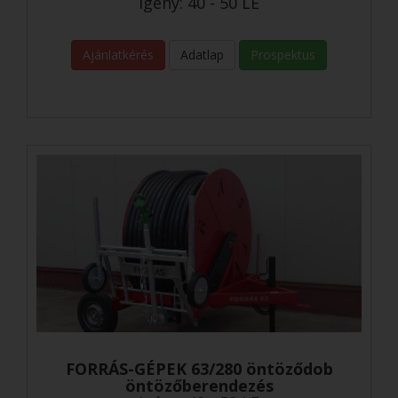
Igény: 40 - 50 LE
Ajánlatkérés
Adatlap
Prospektus
FORRÁS-GÉPEK 63/280 öntöződob
öntözőberendezés