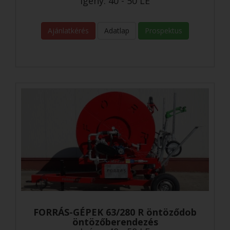
Igény: 40 - 50 LE
Ajánlatkérés
Adatlap
Prospektus
FORRÁS-GÉPEK 63/280 R öntöződob
öntözőberendezés