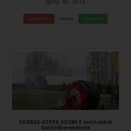
Igény: 40 - 50 LE
Ajánlatkérés
Adatlap
Prospektus
FORRÁS-GÉPEK 63/280 E öntöződob
öntözőberendezés