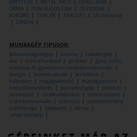
KERTITOX
|
METAL-FACH
|
OPALL-AGRI
|
ORMA
|
POM AUGUSTOW
|
QUIVOGNE
|
SOKORO
|
THALER
|
TRACLIFT
|
UV boosting
|
ZANON
|
MUNKAGÉP TIPUSOK:
bálacsomagológép
|
borona
|
csávázógép
|
eke
|
eszközhordozó
|
grubber
|
gyep, szőlő,
szamóca, és gyümölcsös növénykondícionáló
|
henger
|
homlokrakodó
|
körbálázó
|
kultivátor
|
magágykészítő
|
műtrágyaszóró
|
öntözőberendezés
|
permetezőgép
|
pótkocsi
|
rendképző
|
rövidkombináció
|
sorközművelő
|
szántáselmunkáló
|
szárzúzó
|
szemestermény
szállítócsiga
|
talajlazító
|
tárcsa
|
univerzálisgép
|
GÉPEINKET MÁR AZ