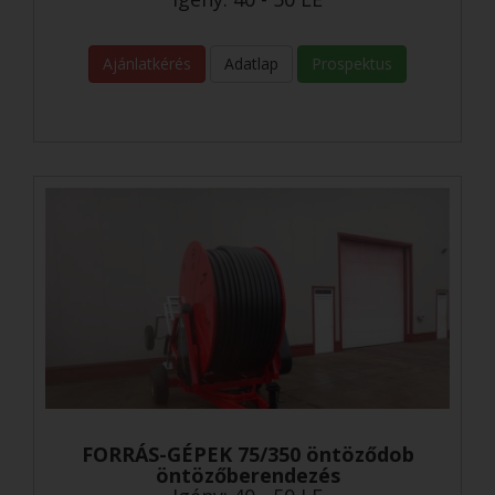
Ajánlatkérés
Adatlap
Prospektus
FORRÁS-GÉPEK 75/350 öntöződob
öntözőberendezés