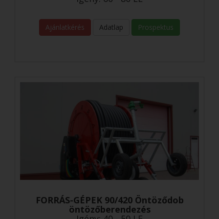
Ajánlatkérés
Adatlap
Prospektus
FORRÁS-GÉPEK 90/420 Öntöződob
öntözőberendezés
Igény: 40 - 50 LE