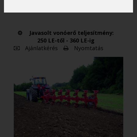
váltvaforgató eke
Javasolt vonóerő teljesítmény:
250 LE-től - 360 LE-ig
Ajánlatkérés
Nyomtatás