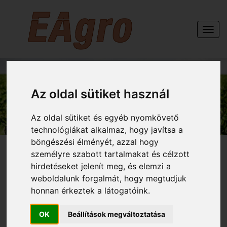
Togg
navi
GÉPEINK
Az oldal sütiket használ
Az oldal sütiket és egyéb nyomkövető
technológiákat alkalmaz, hogy javítsa a
böngészési élményét, azzal hogy
személyre szabott tartalmakat és célzott
hirdetéseket jelenít meg, és elemzi a
weboldalunk forgalmát, hogy megtudjuk
OPALL-AGRI Orion 6+1
honnan érkeztek a látogatóink.
félig függesztett
OK
Beállítások megváltoztatása