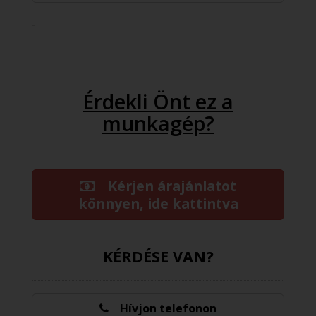
-
Érdekli Önt ez a
munkagép?
Kérjen árajánlatot
könnyen, ide kattintva
KÉRDÉSE VAN?
Hívjon telefonon