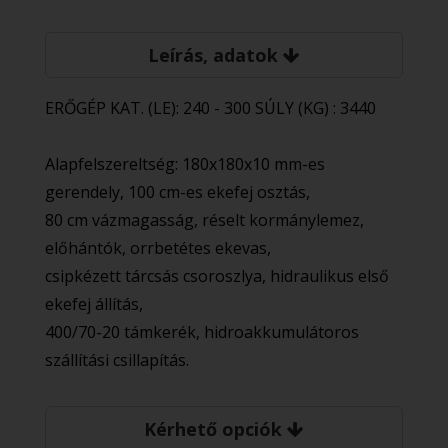
Leírás, adatok
ERŐGÉP KAT. (LE): 240 - 300 SÚLY (KG) : 3440
Alapfelszereltség: 180x180x10 mm-es
gerendely, 100 cm-es ekefej osztás,
80 cm vázmagasság, réselt kormánylemez,
előhántók, orrbetétes ekevas,
csipkézett tárcsás csoroszlya, hidraulikus első
ekefej állítás,
400/70-20 támkerék, hidroakkumulátoros
szállítási csillapítás.
Kérhető opciók