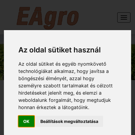
Togg
navi
Az oldal sütiket használ
GÉPEINK
Az oldal sütiket és egyéb nyomkövető
technológiákat alkalmaz, hogy javítsa a
böngészési élményét, azzal hogy
személyre szabott tartalmakat és célzott
hirdetéseket jelenít meg, és elemzi a
weboldalunk forgalmát, hogy megtudjuk
honnan érkeztek a látogatóink.
OPALL-AGRI Hektor
talajlazító
OK
Beállítások megváltoztatása