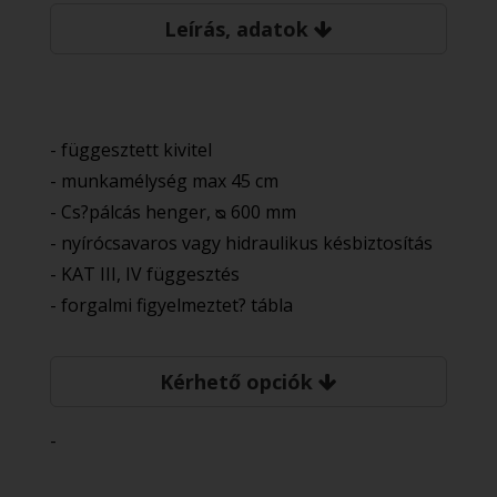
Leírás, adatok
- függesztett kivitel
- munkamélység max 45 cm
- Cs?pálcás henger, ᴓ 600 mm
- nyírócsavaros vagy hidraulikus késbiztosítás
- KAT III, IV függesztés
- forgalmi figyelmeztet? tábla
Kérhető opciók
-