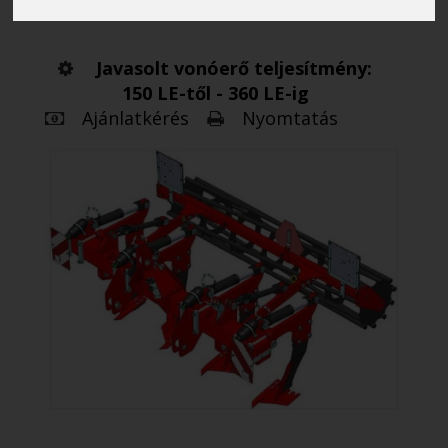
Javasolt vonóerő teljesítmény:
150 LE-től - 360 LE-ig
Ajánlatkérés
Nyomtatás