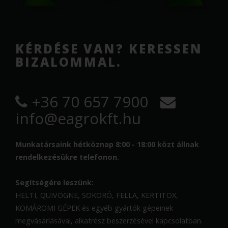
KÉRDÉSE VAN? KERESSEN
BIZALOMMAL.
+36 70 657 7900
info@eagrokft.hu
Munkatársaink hétköznap 8:00 - 18:00 közt állnak
rendelkezésükre telefonon.
Segítségére leszünk:
HELTI, QUIVOGNE, SOKORÓ, FELLA, KERTITOX,
KOMÁROMI GÉPEK és egyéb gyártók gépeinek
megvásárlásával, alkatrész beszerzésével kapcsolatban.