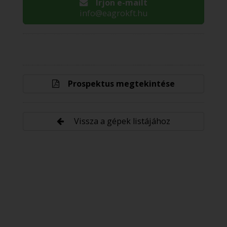
Írjon e-mailt
info@eagrokft.hu
Prospektus megtekintése
Vissza a gépek listájához