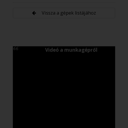
Vissza a gépek listájához
Videó a munkagépről