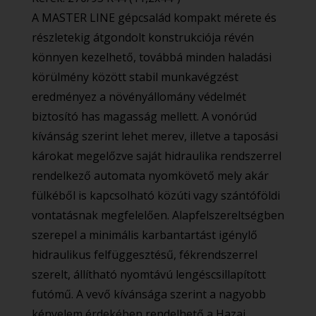
A MASTER LINE gépcsalád kompakt mérete és
részletekig átgondolt konstrukciója révén
könnyen kezelhető, továbbá minden haladási
körülmény között stabil munkavégzést
eredményez a növényállomány védelmét
biztosító has magasság mellett. A vonórúd
kívánság szerint lehet merev, illetve a taposási
károkat megelőzve saját hidraulika rendszerrel
rendelkező automata nyomkövető mely akár
fülkéből is kapcsolható közúti vagy szántóföldi
vontatásnak megfelelően. Alapfelszereltségben
szerepel a minimális karbantartást igénylő
hidraulikus felfüggesztésű, fékrendszerrel
szerelt, állítható nyomtávú lengéscsillapított
futómű. A vevő kívánsága szerint a nagyobb
kényelem érdekében rendelhető a Hazai