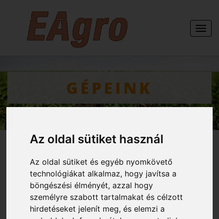
Togg
navi
GÉPEINK
Az oldal sütiket használ
Az oldal sütiket és egyéb nyomkövető
technológiákat alkalmaz, hogy javítsa a
KERTITOX MASTER LINE
böngészési élményét, azzal hogy
3000 liter - 28 FG - 7
személyre szabott tartalmakat és célzott
hirdetéseket jelenít meg, és elemzi a