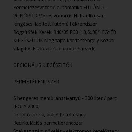
Permetezésvezérlő automatika FUTÓMŰ -
VONÓRÚD Merev vonórúd Hidraulikusan
lengéscsillapított futómű Fékrendszer
Rögzítőfék Kerék: 340/85 R38 (13,6x38”) EGYÉB
KIEGÉSZÍTŐK Meghajtó kardántengely Közúti
világítás Eszköztároló doboz Sárvédő
OPCIONÁLIS KIEGÉSZÍTŐK
PERMETÉRENDSZER
6 hengeres membránszivattyú - 300 liter / perc
(POLY 2300)
Feltöltő csonk, külső feltöltéshez
Recirkulációs permetlérendszer
Szakasz szám növelés - elektromos kezelőszerv