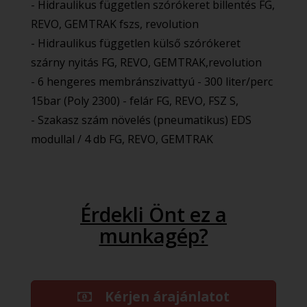
- Hidraulikus független szórókeret billentés FG,
REVO, GEMTRAK fszs, revolution
- Hidraulikus független külső szórókeret
szárny nyitás FG, REVO, GEMTRAK,revolution
- 6 hengeres membránszivattyú - 300 liter/perc
15bar (Poly 2300) - felár FG, REVO, FSZ S,
- Szakasz szám növelés (pneumatikus) EDS
modullal / 4 db FG, REVO, GEMTRAK
Érdekli Önt ez a
munkagép?
Kérjen árajánlatot