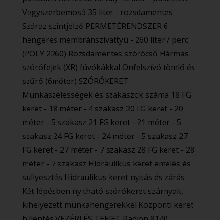
Vegyszerbemosó 35 liter - rozsdamentes
Száraz szintjelző PERMETÉRENDSZER 6
hengeres membránszivattyú - 260 liter / perc
(POLY 2260) Rozsdamentes szórócső Hármas
szórófejek (XR) fúvókákkal Önfelszívó tömlő és
szűrő (6méter) SZÓRÓKERET
Munkaszélességek és szakaszok száma 18 FG
keret - 18 méter - 4 szakasz 20 FG keret - 20
méter - 5 szakasz 21 FG keret - 21 méter - 5
szakasz 24 FG keret - 24 méter - 5 szakasz 27
FG keret - 27 méter - 7 szakasz 28 FG keret - 28
méter - 7 szakasz Hidraulikus keret emelés és
süllyesztés Hidraulikus keret nyitás és zárás
Két lépésben nyitható szórókeret szárnyak,
kihelyezett munkahengerekkel Központi keret
billentés VEZÉRLÉS TEEJET Radion 8140