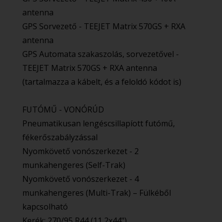
antenna
GPS Sorvezető - TEEJET Matrix 570GS + RXA
antenna
GPS Automata szakaszolás, sorvezetővel -
TEEJET Matrix 570GS + RXA antenna
(tartalmazza a kábelt, és a feloldó kódot is)
FUTÓMŰ - VONÓRÚD
Pneumatikusan lengéscsillapíott futómű,
fékerőszabályzással
Nyomkövető vonószerkezet - 2
munkahengeres (Self-Trak)
Nyomkövető vonószerkezet - 4
munkahengeres (Multi-Trak) – Fülkéből
kapcsolható
Kerék: 270/95 R44 (11,2x44")