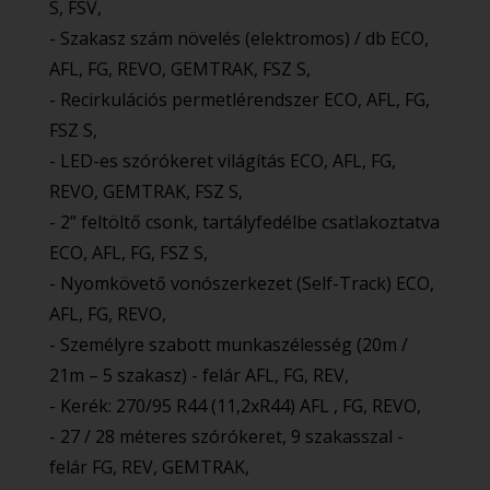
S, FSV,
- Szakasz szám növelés (elektromos) / db ECO,
AFL, FG, REVO, GEMTRAK, FSZ S,
- Recirkulációs permetlérendszer ECO, AFL, FG,
FSZ S,
- LED-es szórókeret világítás ECO, AFL, FG,
REVO, GEMTRAK, FSZ S,
- 2” feltöltő csonk, tartályfedélbe csatlakoztatva
ECO, AFL, FG, FSZ S,
- Nyomkövető vonószerkezet (Self-Track) ECO,
AFL, FG, REVO,
- Személyre szabott munkaszélesség (20m /
21m – 5 szakasz) - felár AFL, FG, REV,
- Kerék: 270/95 R44 (11,2xR44) AFL , FG, REVO,
- 27 / 28 méteres szórókeret, 9 szakasszal -
felár FG, REV, GEMTRAK,