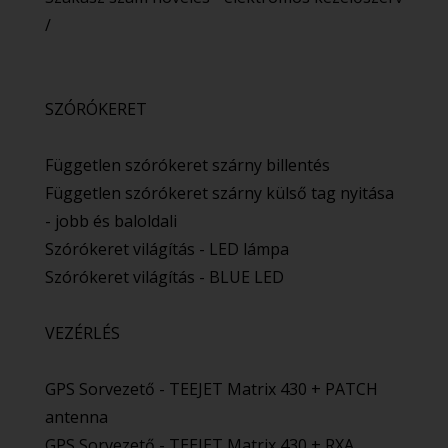
/
SZÓRÓKERET
Független szórókeret szárny billentés
Független szórókeret szárny külső tag nyitása
- jobb és baloldali
Szórókeret világítás - LED lámpa
Szórókeret világítás - BLUE LED
VEZÉRLÉS
GPS Sorvezető - TEEJET Matrix 430 + PATCH
antenna
GPS Sorvezető - TEEJET Matrix 430 + RXA