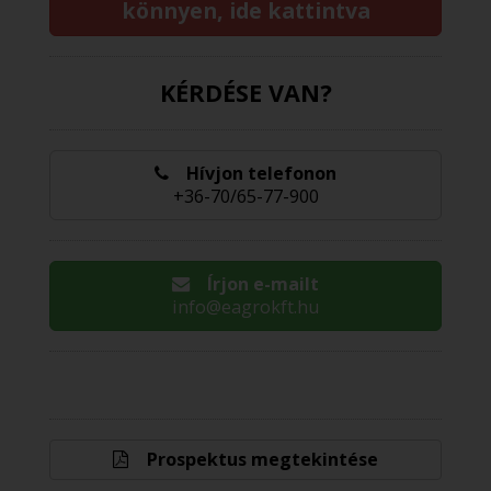
könnyen, ide kattintva
KÉRDÉSE VAN?
Hívjon telefonon
+36-70/65-77-900
Írjon e-mailt
info@eagrokft.hu
Prospektus megtekintése