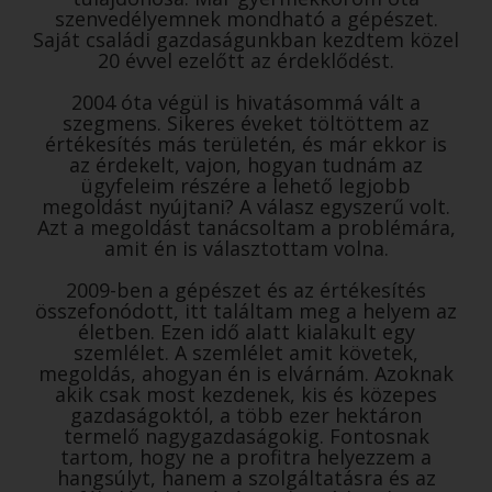
szenvedélyemnek mondható a gépészet.
Saját családi gazdaságunkban kezdtem közel
20 évvel ezelőtt az érdeklődést.
2004 óta végül is hivatásommá vált a
szegmens. Sikeres éveket töltöttem az
értékesítés más területén, és már ekkor is
az érdekelt, vajon, hogyan tudnám az
ügyfeleim részére a lehető legjobb
megoldást nyújtani? A válasz egyszerű volt.
Azt a megoldást tanácsoltam a problémára,
amit én is választottam volna.
2009-ben a gépészet és az értékesítés
összefonódott, itt találtam meg a helyem az
életben. Ezen idő alatt kialakult egy
szemlélet. A szemlélet amit követek,
megoldás, ahogyan én is elvárnám. Azoknak
akik csak most kezdenek, kis és közepes
gazdaságoktól, a több ezer hektáron
termelő nagygazdaságokig. Fontosnak
tartom, hogy ne a profitra helyezzem a
hangsúlyt, hanem a szolgáltatásra és az