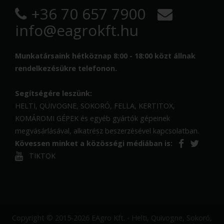
+36 70 657 7900
info@eagrokft.hu
Munkatársaink hétköznap 8:00 - 18:00 közt állnak
rendelkezésükre telefonon.
Segítségére leszünk:
HELTI, QUIVOGNE, SOKORÓ, FELLA, KERTITOX,
KOMÁROMI GÉPEK és egyéb gyártók gépeinek
megvásárlásával, alkatrész beszerzésével kapcsolatban.
Kövessen minket a közösségi médiában is:
TIKTOK
Copyright © 2015-2026 EAgro Kft. - Helti, Quivogne, Sokoró,