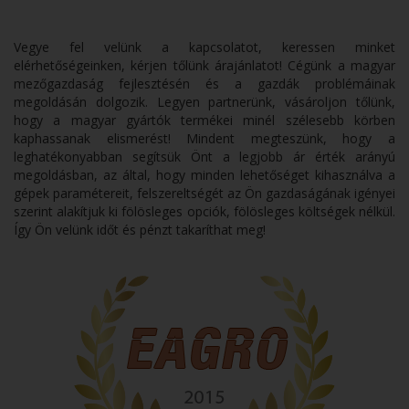
Vegye fel velünk a kapcsolatot, keressen minket
elérhetőségeinken, kérjen tőlünk árajánlatot! Cégünk a magyar
mezőgazdaság fejlesztésén és a gazdák problémáinak
megoldásán dolgozik. Legyen partnerünk, vásároljon tőlünk,
hogy a magyar gyártók termékei minél szélesebb körben
kaphassanak elismerést! Mindent megteszünk, hogy a
leghatékonyabban segítsük Önt a legjobb ár érték arányú
megoldásban, az által, hogy minden lehetőséget kihasználva a
gépek paramétereit, felszereltségét az Ön gazdaságának igényei
szerint alakítjuk ki fölösleges opciók, fölösleges költségek nélkül.
Így Ön velünk időt és pénzt takaríthat meg!