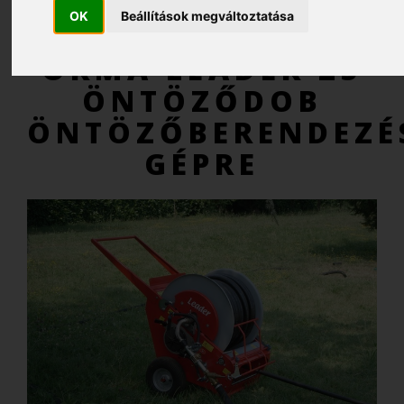
OK
Beállítások megváltoztatása
AJÁNLATKÉRÉS
ORMA LEADER 25
ÖNTÖZŐDOB
ÖNTÖZŐBERENDEZÉ
GÉPRE