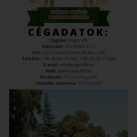
CÉGADATOK:
Cégnév:
EAgro Kft.
Adószám:
25140206-2-13
Cím:
2713 Csemő Szent István u. 2/b
Telefon:
+36-70/65-77-900
+36-70/38-77-900
E-mail:
info@eagrokft.hu
Web:
www.eagrokft.hu
Facebook:
FB.com/EAgrokft
Youtube csatorna:
YT/EAgrokft