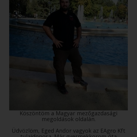
Köszöntöm a Magyar mezőgazdasági
megoldások oldalán.
Üdvözlöm, Eged Andor vagyok az EAgro Kft
tulajdonosa. Már gyermekkorom óta