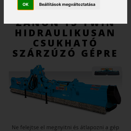
OK
Beállítások megváltoztatása
AJÁNLATKÉRÉS
ZANON TS TWIN
HIDRAULIKUSAN
CSUKHATÓ
SZÁRZÚZÓ GÉPRE
Ne felejtse el megnyitni és átlapozni a gép