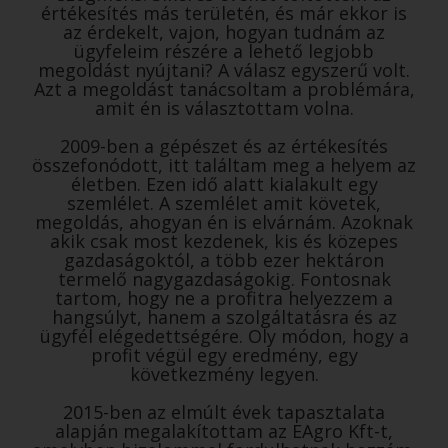
értékesítés más területén, és már ekkor is
az érdekelt, vajon, hogyan tudnám az
ügyfeleim részére a lehető legjobb
megoldást nyújtani? A válasz egyszerű volt.
Azt a megoldást tanácsoltam a problémára,
amit én is választottam volna.
2009-ben a gépészet és az értékesítés
összefonódott, itt találtam meg a helyem az
életben. Ezen idő alatt kialakult egy
szemlélet. A szemlélet amit követek,
megoldás, ahogyan én is elvárnám. Azoknak
akik csak most kezdenek, kis és közepes
gazdaságoktól, a több ezer hektáron
termelő nagygazdaságokig. Fontosnak
tartom, hogy ne a profitra helyezzem a
hangsúlyt, hanem a szolgáltatásra és az
ügyfél elégedettségére. Oly módon, hogy a
profit végül egy eredmény, egy
következmény legyen.
2015-ben az elmúlt évek tapasztalata
alapján megalakítottam az EAgro Kft-t,