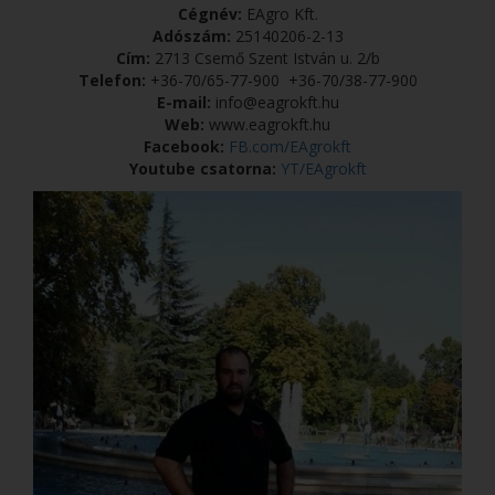
Cégnév:
EAgro Kft.
Adószám:
25140206-2-13
Cím:
2713 Csemő Szent István u. 2/b
Telefon:
+36-70/65-77-900
+36-70/38-77-900
E-mail:
info@eagrokft.hu
Web:
www.eagrokft.hu
Facebook:
FB.com/EAgrokft
Youtube csatorna:
YT/EAgrokft