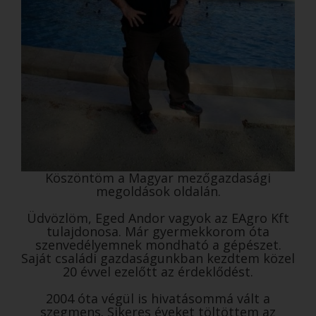
Köszöntöm a Magyar mezőgazdasági
megoldások oldalán.
Üdvözlöm, Eged Andor vagyok az EAgro Kft
tulajdonosa. Már gyermekkorom óta
szenvedélyemnek mondható a gépészet.
Saját családi gazdaságunkban kezdtem közel
20 évvel ezelőtt az érdeklődést.
2004 óta végül is hivatásommá vált a
szegmens. Sikeres éveket töltöttem az