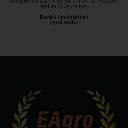
amelyben bizalommal fordulhatnak hozzám,
régi és új ügyfeleim.
Baráti üdvözlettel:
Eged Andor