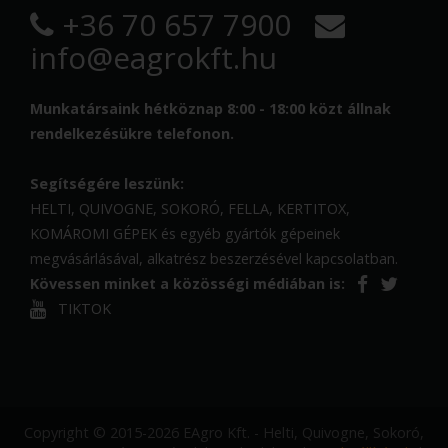
+36 70 657 7900
info@eagrokft.hu
Munkatársaink hétköznap 8:00 - 18:00 közt állnak
rendelkezésükre telefonon.
Segítségére leszünk:
HELTI, QUIVOGNE, SOKORÓ, FELLA, KERTITOX,
KOMÁROMI GÉPEK és egyéb gyártók gépeinek
megvásárlásával, alkatrész beszerzésével kapcsolatban.
Kövessen minket a közösségi médiában is:
TIKTOK
Copyright © 2015-2026 EAgro Kft. - Helti, Quivogne, Sokoró,