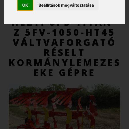
OK
Beállítások megváltoztatása
AJÁNLATKÉRÉS
HELTI SPB TITÁN-
Z 5FV-1050-HT45
VÁLTVAFORGATÓ
RÉSELT
KORMÁNYLEMEZES
EKE GÉPRE