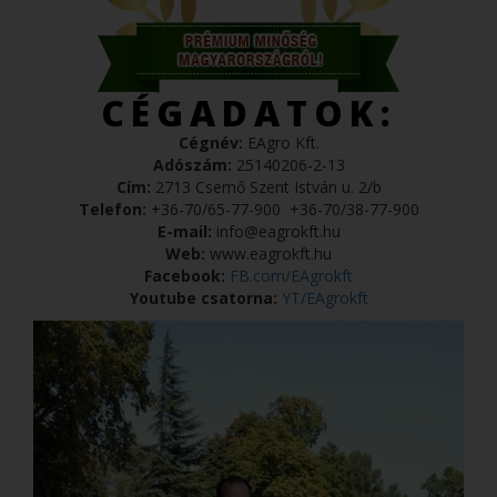
CÉGADATOK:
Cégnév:
EAgro Kft.
Adószám:
25140206-2-13
Cím:
2713 Csemő Szent István u. 2/b
Telefon:
+36-70/65-77-900
+36-70/38-77-900
E-mail:
info@eagrokft.hu
Web:
www.eagrokft.hu
Facebook:
FB.com/EAgrokft
Youtube csatorna:
YT/EAgrokft