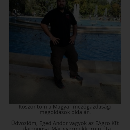
Köszöntöm a Magyar mezőgazdasági
megoldások oldalán.
Üdvözlöm, Eged Andor vagyok az EAgro Kft
tulajdonosa. Már gyermekkorom óta