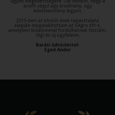
ügyfél elégedettségére. Oly módon, hogy a
profit végül egy eredmény, egy
következmény legyen.
2015-ben az elmúlt évek tapasztalata
alapján megalakítottam az EAgro Kft-t,
amelyben bizalommal fordulhatnak hozzám,
régi és új ügyfeleim.
Baráti üdvözlettel:
Eged Andor