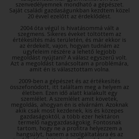
szenvedélyemnek mondható a gépészet.
Saját családi gazdaságunkban kezdtem közel
20 évvel ezelőtt az érdeklődést.
2004 óta végül is hivatásommá vált a
szegmens. Sikeres éveket töltöttem az
értékesítés más területén, és már ekkor is
az érdekelt, vajon, hogyan tudnám az
ügyfeleim részére a lehető legjobb
megoldást nyújtani? A válasz egyszerű volt.
Azt a megoldást tanácsoltam a problémára,
amit én is választottam volna.
2009-ben a gépészet és az értékesítés
összefonódott, itt találtam meg a helyem az
életben. Ezen idő alatt kialakult egy
szemlélet. A szemlélet amit követek,
megoldás, ahogyan én is elvárnám. Azoknak
akik csak most kezdenek, kis és közepes
gazdaságoktól, a több ezer hektáron
termelő nagygazdaságokig. Fontosnak
tartom, hogy ne a profitra helyezzem a
hangsúlyt, hanem a szolgáltatásra és az