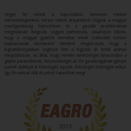
Vegye fel velünk a kapcsolatot, keressen minket
elérhetőségeinken, kérjen tőlünk árajánlatot! Cégünk a magyar
mezőgazdaság fejlesztésén és a gazdák problémáinak
megoldásán dolgozik. Legyen partnerünk, vásároljon tőlünk,
hogy a magyar gyártók termékei minél szélesebb körben
kaphassanak elismerést! Mindent megteszünk, hogy a
leghatékonyabban segítsük Önt a legjobb ár érték arányú
megoldásban, az által, hogy minden lehetőséget kihasználva a
gépek paramétereit, felszereltségét az Ön gazdaságának igényei
szerint alakítjuk ki fölösleges opciók, fölösleges költségek nélkül.
Így Ön velünk időt és pénzt takaríthat meg!