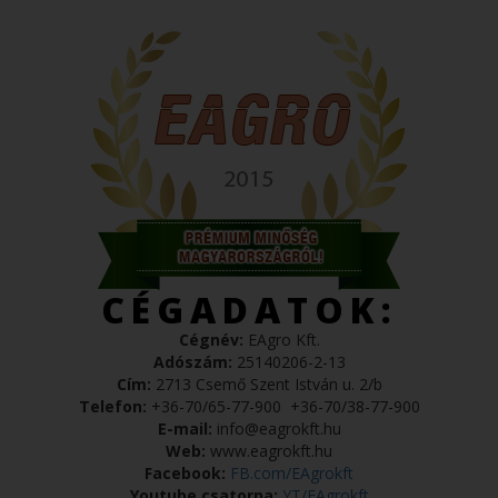
CÉGADATOK:
Cégnév:
EAgro Kft.
Adószám:
25140206-2-13
Cím:
2713 Csemő Szent István u. 2/b
Telefon:
+36-70/65-77-900
+36-70/38-77-900
E-mail:
info@eagrokft.hu
Web:
www.eagrokft.hu
Facebook:
FB.com/EAgrokft
Youtube csatorna:
YT/EAgrokft