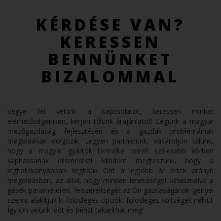
KÉRDÉSE VAN?
KERESSEN
BENNÜNKET
BIZALOMMAL
Vegye fel velünk a kapcsolatot, keressen minket
elérhetőségeinken, kérjen tőlünk árajánlatot! Cégünk a magyar
mezőgazdaság fejlesztésén és a gazdák problémáinak
megoldásán dolgozik. Legyen partnerünk, vásároljon tőlünk,
hogy a magyar gyártók termékei minél szélesebb körben
kaphassanak elismerést! Mindent megteszünk, hogy a
leghatékonyabban segítsük Önt a legjobb ár érték arányú
megoldásban, az által, hogy minden lehetőséget kihasználva a
gépek paramétereit, felszereltségét az Ön gazdaságának igényei
szerint alakítjuk ki fölösleges opciók, fölösleges költségek nélkül.
Így Ön velünk időt és pénzt takaríthat meg!