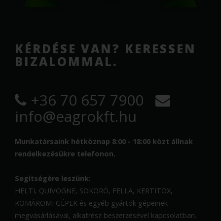
KÉRDÉSE VAN? KERESSEN
BIZALOMMAL.
+36 70 657 7900
info@eagrokft.hu
Munkatársaink hétköznap 8:00 - 18:00 közt állnak
rendelkezésükre telefonon.
Segítségére leszünk:
HELTI, QUIVOGNE, SOKORÓ, FELLA, KERTITOX,
KOMÁROMI GÉPEK és egyéb gyártók gépeinek
megvásárlásával, alkatrész beszerzésével kapcsolatban.