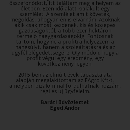
összefonódott, itt találtam meg a helyem az
életben. Ezen idő alatt kialakult egy
szemlélet. A szemlélet amit követek,
megoldás, ahogyan én is elvárnám. Azoknak
akik csak most kezdenek, kis és közepes
gazdaságoktól, a több ezer hektáron
termelő nagygazdaságokig. Fontosnak
tartom, hogy ne a profitra helyezzem a
hangsúlyt, hanem a szolgáltatásra és az
ügyfél elégedettségére. Oly módon, hogy a
profit végül egy eredmény, egy
következmény legyen.
2015-ben az elmúlt évek tapasztalata
alapján megalakítottam az EAgro Kft-t,
amelyben bizalommal fordulhatnak hozzám,
régi és új ügyfeleim.
Baráti üdvözlettel:
Eged Andor