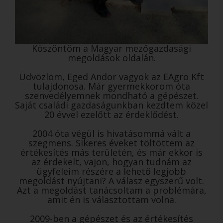
Köszöntöm a Magyar mezőgazdasági
megoldások oldalán.
Üdvözlöm, Eged Andor vagyok az EAgro Kft
tulajdonosa. Már gyermekkorom óta
szenvedélyemnek mondható a gépészet.
Saját családi gazdaságunkban kezdtem közel
20 évvel ezelőtt az érdeklődést.
2004 óta végül is hivatásommá vált a
szegmens. Sikeres éveket töltöttem az
értékesítés más területén, és már ekkor is
az érdekelt, vajon, hogyan tudnám az
ügyfeleim részére a lehető legjobb
megoldást nyújtani? A válasz egyszerű volt.
Azt a megoldást tanácsoltam a problémára,
amit én is választottam volna.
2009-ben a gépészet és az értékesítés