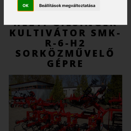
OK
Beállítások megváltoztatása
AJÁNLATKÉRÉS
HELTI GIESINGER
KULTIVÁTOR SMK-
R-6-H2
SORKÖZMŰVELŐ
GÉPRE