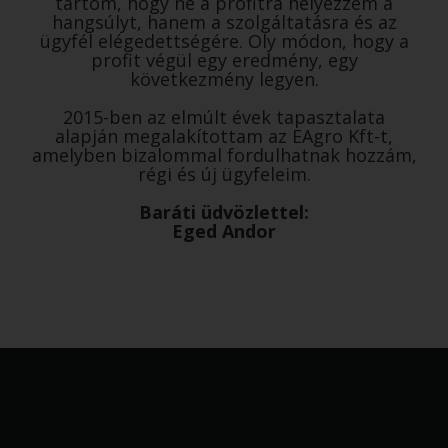
tartom, hogy ne a profitra helyezzem a
hangsúlyt, hanem a szolgáltatásra és az
ügyfél elégedettségére. Oly módon, hogy a
profit végül egy eredmény, egy
következmény legyen.
2015-ben az elmúlt évek tapasztalata
alapján megalakítottam az EAgro Kft-t,
amelyben bizalommal fordulhatnak hozzám,
régi és új ügyfeleim.
Baráti üdvözlettel:
Eged Andor