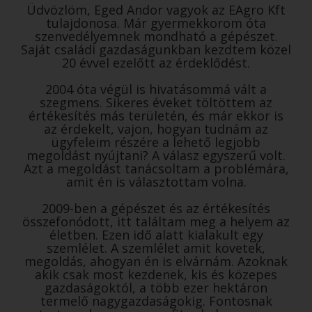
Üdvözlöm, Eged Andor vagyok az EAgro Kft
tulajdonosa. Már gyermekkorom óta
szenvedélyemnek mondható a gépészet.
Saját családi gazdaságunkban kezdtem közel
20 évvel ezelőtt az érdeklődést.
2004 óta végül is hivatásommá vált a
szegmens. Sikeres éveket töltöttem az
értékesítés más területén, és már ekkor is
az érdekelt, vajon, hogyan tudnám az
ügyfeleim részére a lehető legjobb
megoldást nyújtani? A válasz egyszerű volt.
Azt a megoldást tanácsoltam a problémára,
amit én is választottam volna.
2009-ben a gépészet és az értékesítés
összefonódott, itt találtam meg a helyem az
életben. Ezen idő alatt kialakult egy
szemlélet. A szemlélet amit követek,
megoldás, ahogyan én is elvárnám. Azoknak
akik csak most kezdenek, kis és közepes
gazdaságoktól, a több ezer hektáron
termelő nagygazdaságokig. Fontosnak