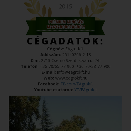
CÉGADATOK:
Cégnév:
EAgro Kft.
Adószám:
25140206-2-13
Cím:
2713 Csemő Szent István u. 2/b
Telefon:
+36-70/65-77-900
+36-70/38-77-900
E-mail:
info@eagrokft.hu
Web:
www.eagrokft.hu
Facebook:
FB.com/EAgrokft
Youtube csatorna:
YT/EAgrokft