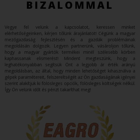
BIZALOMMAL
Vegye fel velünk a kapcsolatot, keressen minket
elérhetőségeinken, kérjen tőlünk árajánlatot! Cégünk a magyar
mezőgazdaság fejlesztésén és a gazdák problémáinak
megoldásán dolgozik. Legyen partnerünk, vásároljon tőlünk,
hogy a magyar gyártók termékei minél szélesebb körben
kaphassanak elismerést! Mindent megteszünk, hogy a
leghatékonyabban segítsük Önt a legjobb ár érték arányú
megoldásban, az által, hogy minden lehetőséget kihasználva a
gépek paramétereit, felszereltségét az Ön gazdaságának igényei
szerint alakítjuk ki fölösleges opciók, fölösleges költségek nélkül.
Így Ön velünk időt és pénzt takaríthat meg!