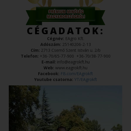
CÉGADATOK:
Cégnév:
EAgro Kft.
Adószám:
25140206-2-13
Cím:
2713 Csemő Szent István u. 2/b
Telefon:
+36-70/65-77-900
+36-70/38-77-900
E-mail:
info@eagrokft.hu
Web:
www.eagrokft.hu
Facebook:
FB.com/EAgrokft
Youtube csatorna:
YT/EAgrokft