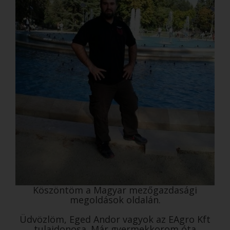
Köszöntöm a Magyar mezőgazdasági
megoldások oldalán.
Üdvözlöm, Eged Andor vagyok az EAgro Kft
tulajdonosa. Már gyermekkorom óta