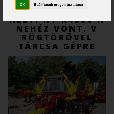
OK
Beállítások megváltoztatása
AJÁNLATKÉRÉS
HELTI NT K4500 H
NEHÉZ VONT. V
RÖGTÖRŐVEL
TÁRCSA GÉPRE