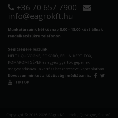
+36 70 657 7900
info@eagrokft.hu
Munkatársaink hétköznap 8:00 - 18:00 közt állnak
rendelkezésükre telefonon.
Segítségére leszünk:
HELTI, QUIVOGNE, SOKORÓ, FELLA, KERTITOX,
KOMÁROMI GÉPEK és egyéb gyártók gépeinek
megvásárlásával, alkatrész beszerzésével kapcsolatban.
Kövessen minket a közösségi médiában is:
TIKTOK
Copyright © 2015-2026 EAgro Kft. - Helti, Quivogne, Sokoró,