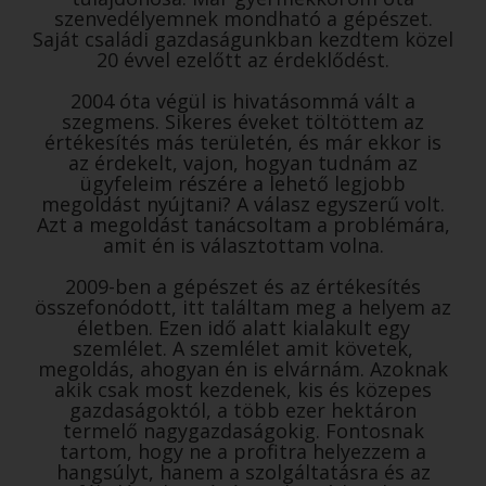
szenvedélyemnek mondható a gépészet.
Saját családi gazdaságunkban kezdtem közel
20 évvel ezelőtt az érdeklődést.
2004 óta végül is hivatásommá vált a
szegmens. Sikeres éveket töltöttem az
értékesítés más területén, és már ekkor is
az érdekelt, vajon, hogyan tudnám az
ügyfeleim részére a lehető legjobb
megoldást nyújtani? A válasz egyszerű volt.
Azt a megoldást tanácsoltam a problémára,
amit én is választottam volna.
2009-ben a gépészet és az értékesítés
összefonódott, itt találtam meg a helyem az
életben. Ezen idő alatt kialakult egy
szemlélet. A szemlélet amit követek,
megoldás, ahogyan én is elvárnám. Azoknak
akik csak most kezdenek, kis és közepes
gazdaságoktól, a több ezer hektáron
termelő nagygazdaságokig. Fontosnak
tartom, hogy ne a profitra helyezzem a
hangsúlyt, hanem a szolgáltatásra és az