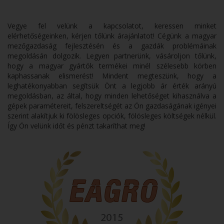
Vegye fel velünk a kapcsolatot, keressen minket
elérhetőségeinken, kérjen tőlünk árajánlatot! Cégünk a magyar
mezőgazdaság fejlesztésén és a gazdák problémáinak
megoldásán dolgozik. Legyen partnerünk, vásároljon tőlünk,
hogy a magyar gyártók termékei minél szélesebb körben
kaphassanak elismerést! Mindent megteszünk, hogy a
leghatékonyabban segítsük Önt a legjobb ár érték arányú
megoldásban, az által, hogy minden lehetőséget kihasználva a
gépek paramétereit, felszereltségét az Ön gazdaságának igényei
szerint alakítjuk ki fölösleges opciók, fölösleges költségek nélkül.
Így Ön velünk időt és pénzt takaríthat meg!