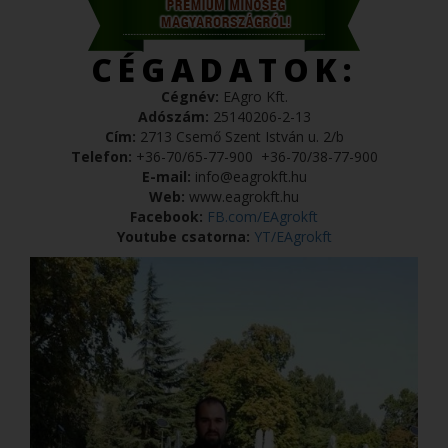
CÉGADATOK:
Cégnév:
EAgro Kft.
Adószám:
25140206-2-13
Cím:
2713 Csemő Szent István u. 2/b
Telefon:
+36-70/65-77-900
+36-70/38-77-900
E-mail:
info@eagrokft.hu
Web:
www.eagrokft.hu
Facebook:
FB.com/EAgrokft
Youtube csatorna:
YT/EAgrokft