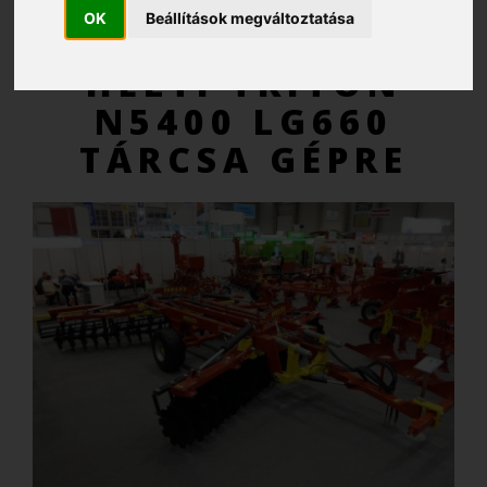
OK
Beállítások megváltoztatása
AJÁNLATKÉRÉS
HELTI TRITON
N5400 LG660
TÁRCSA GÉPRE