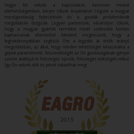
Vegye fel velünk a kapcsolatot, keressen minket
elérhetőségeinken, kérjen tőlünk árajánlatot! Cégünk a magyar
mezőgazdaság fejlesztésén és a gazdák problémáinak
megoldásán dolgozik. Legyen partnerünk, vásároljon tőlünk,
hogy a magyar gyártók termékei minél szélesebb körben
kaphassanak elismerést! Mindent megteszünk, hogy a
leghatékonyabban segítsük Önt a legjobb ár érték arányú
megoldásban, az által, hogy minden lehetőséget kihasználva a
gépek paramétereit, felszereltségét az Ön gazdaságának igényei
szerint alakítjuk ki fölösleges opciók, fölösleges költségek nélkül.
Így Ön velünk időt és pénzt takaríthat meg!