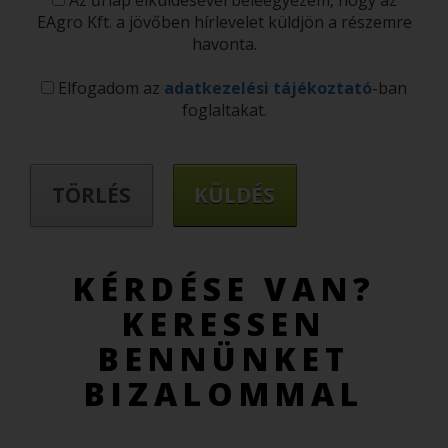
Az űrlap elküldésével beleegyezem, hogy az
EAgro Kft. a jövőben hírlevelet küldjön a részemre
havonta.
Elfogadom az
adatkezelési tájékoztató
-ban
foglaltakat.
KÉRDÉSE VAN?
KERESSEN
BENNÜNKET
BIZALOMMAL