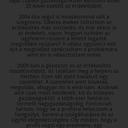
Saját családi gazdaságunkban kezdtem közel
20 évvel ezelőtt az érdeklődést.
2004 óta végül is hivatásommá vált a
szegmens. Sikeres éveket töltöttem az
értékesítés más területén, és már ekkor is
az érdekelt, vajon, hogyan tudnám az
ügyfeleim részére a lehető legjobb
megoldást nyújtani? A válasz egyszerű volt.
Azt a megoldást tanácsoltam a problémára,
amit én is választottam volna.
2009-ben a gépészet és az értékesítés
összefonódott, itt találtam meg a helyem az
életben. Ezen idő alatt kialakult egy
szemlélet. A szemlélet amit követek,
megoldás, ahogyan én is elvárnám. Azoknak
akik csak most kezdenek, kis és közepes
gazdaságoktól, a több ezer hektáron
termelő nagygazdaságokig. Fontosnak
tartom, hogy ne a profitra helyezzem a
hangsúlyt, hanem a szolgáltatásra és az
ügyfél elégedettségére. Oly módon, hogy a
profit végül egy eredmény, egy