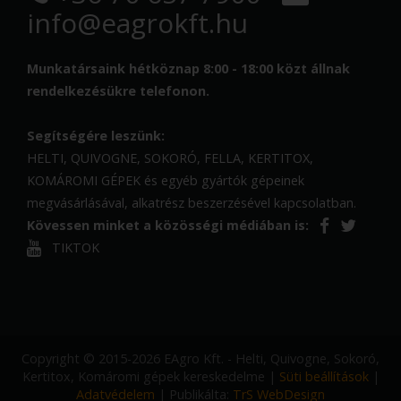
info@eagrokft.hu
Munkatársaink hétköznap 8:00 - 18:00 közt állnak
rendelkezésükre telefonon.
Segítségére leszünk:
HELTI, QUIVOGNE, SOKORÓ, FELLA, KERTITOX,
KOMÁROMI GÉPEK és egyéb gyártók gépeinek
megvásárlásával, alkatrész beszerzésével kapcsolatban.
Kövessen minket a közösségi médiában is:
TIKTOK
Copyright © 2015-2026 EAgro Kft. - Helti, Quivogne, Sokoró,
Kertitox, Komáromi gépek kereskedelme |
Süti beállítások
|
Adatvédelem
| Publikálta:
TrS WebDesign