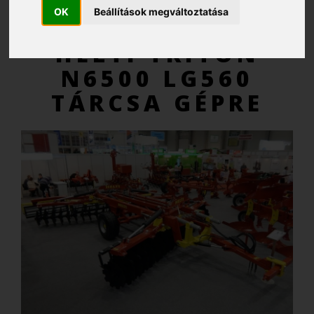
OK
Beállítások megváltoztatása
AJÁNLATKÉRÉS
HELTI TRITON
N6500 LG560
TÁRCSA GÉPRE