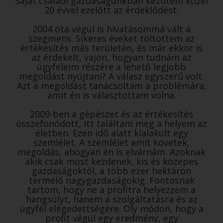
Saját családi gazdaságunkban kezdtem közel
20 évvel ezelőtt az érdeklődést.
2004 óta végül is hivatásommá vált a
szegmens. Sikeres éveket töltöttem az
értékesítés más területén, és már ekkor is
az érdekelt, vajon, hogyan tudnám az
ügyfeleim részére a lehető legjobb
megoldást nyújtani? A válasz egyszerű volt.
Azt a megoldást tanácsoltam a problémára,
amit én is választottam volna.
2009-ben a gépészet és az értékesítés
összefonódott, itt találtam meg a helyem az
életben. Ezen idő alatt kialakult egy
szemlélet. A szemlélet amit követek,
megoldás, ahogyan én is elvárnám. Azoknak
akik csak most kezdenek, kis és közepes
gazdaságoktól, a több ezer hektáron
termelő nagygazdaságokig. Fontosnak
tartom, hogy ne a profitra helyezzem a
hangsúlyt, hanem a szolgáltatásra és az
ügyfél elégedettségére. Oly módon, hogy a
profit végül egy eredmény, egy