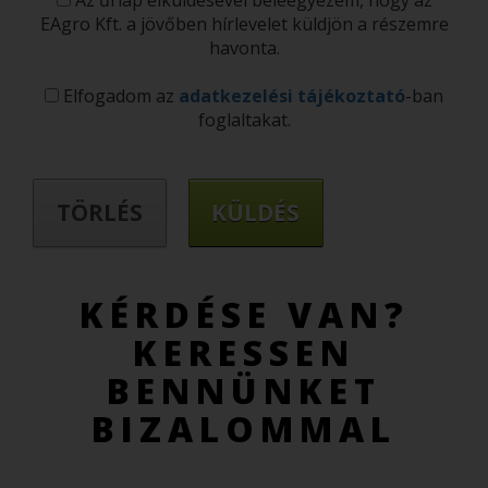
Az űrlap elküldésével beleegyezem, hogy az
EAgro Kft. a jövőben hírlevelet küldjön a részemre
havonta.
Elfogadom az
adatkezelési tájékoztató
-ban
foglaltakat.
KÉRDÉSE VAN?
KERESSEN
BENNÜNKET
BIZALOMMAL