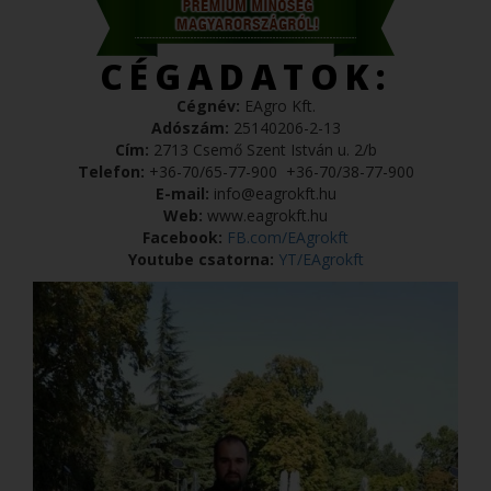
CÉGADATOK:
Cégnév:
EAgro Kft.
Adószám:
25140206-2-13
Cím:
2713 Csemő Szent István u. 2/b
Telefon:
+36-70/65-77-900
+36-70/38-77-900
E-mail:
info@eagrokft.hu
Web:
www.eagrokft.hu
Facebook:
FB.com/EAgrokft
Youtube csatorna:
YT/EAgrokft