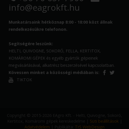
info@eagrokft.hu
Munkatársaink hétköznap 8:00 - 18:00 közt állnak
rendelkezésükre telefonon.
Segítségére leszünk:
HELTI, QUIVOGNE, SOKORÓ, FELLA, KERTITOX,
KOMÁROMI GÉPEK és egyéb gyártók gépeinek
megvásárlásával, alkatrész beszerzésével kapcsolatban.
Kövessen minket a közösségi médiában is:
TIKTOK
Copyright © 2015-2026 EAgro Kft. - Helti, Quivogne, Sokoró,
Kertitox, Komáromi gépek kereskedelme |
Süti beállítások
|
Adatvédelem
| Publikálta:
TrS WebDesign