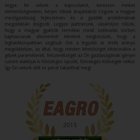
Vegye fel velünk a kapcsolatot, keressen minket
elérhetőségeinken, kérjen tőlünk árajánlatot! Cégünk a magyar
mezőgazdaság fejlesztésén és a gazdák problémáinak
megoldásán dolgozik. Legyen partnerünk, vásároljon tőlünk,
hogy a magyar gyártók termékei minél szélesebb körben
kaphassanak elismerést! Mindent megteszünk, hogy a
leghatékonyabban segítsük Önt a legjobb ár érték arányú
megoldásban, az által, hogy minden lehetőséget kihasználva a
gépek paramétereit, felszereltségét az Ön gazdaságának igényei
szerint alakítjuk ki fölösleges opciók, fölösleges költségek nélkül.
Így Ön velünk időt és pénzt takaríthat meg!