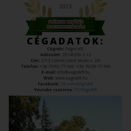
CÉGADATOK:
Cégnév:
EAgro Kft.
Adószám:
25140206-2-13
Cím:
2713 Csemő Szent István u. 2/b
Telefon:
+36-70/65-77-900
+36-70/38-77-900
E-mail:
info@eagrokft.hu
Web:
www.eagrokft.hu
Facebook:
FB.com/EAgrokft
Youtube csatorna:
YT/EAgrokft