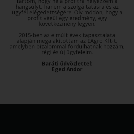
tartom, hogy ne a profitra helyezzem a
hangsúlyt, hanem a szolgáltatásra és az
ügyfél elégedettségére. Oly módon, hogy a
profit végül egy eredmény, egy
következmény legyen.
2015-ben az elmúlt évek tapasztalata
alapján megalakítottam az EAgro Kft-t,
amelyben bizalommal fordulhatnak hozzám,
régi és új ügyfeleim.
Baráti üdvözlettel:
Eged Andor