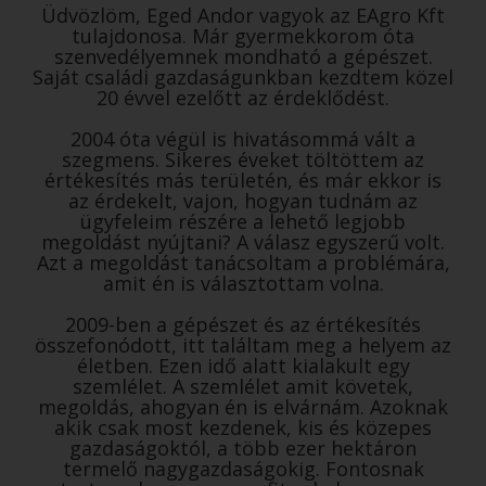
Üdvözlöm, Eged Andor vagyok az EAgro Kft
tulajdonosa. Már gyermekkorom óta
szenvedélyemnek mondható a gépészet.
Saját családi gazdaságunkban kezdtem közel
20 évvel ezelőtt az érdeklődést.
2004 óta végül is hivatásommá vált a
szegmens. Sikeres éveket töltöttem az
értékesítés más területén, és már ekkor is
az érdekelt, vajon, hogyan tudnám az
ügyfeleim részére a lehető legjobb
megoldást nyújtani? A válasz egyszerű volt.
Azt a megoldást tanácsoltam a problémára,
amit én is választottam volna.
2009-ben a gépészet és az értékesítés
összefonódott, itt találtam meg a helyem az
életben. Ezen idő alatt kialakult egy
szemlélet. A szemlélet amit követek,
megoldás, ahogyan én is elvárnám. Azoknak
akik csak most kezdenek, kis és közepes
gazdaságoktól, a több ezer hektáron
termelő nagygazdaságokig. Fontosnak