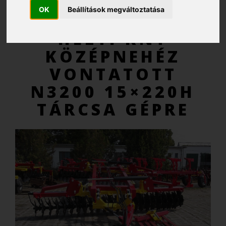
OK
Beállítások megváltoztatása
AJÁNLATKÉRÉS
HELTI KNT
KÖZÉPNEHÉZ
VONTATOTT
N3200 15×220H
TÁRCSA GÉPRE