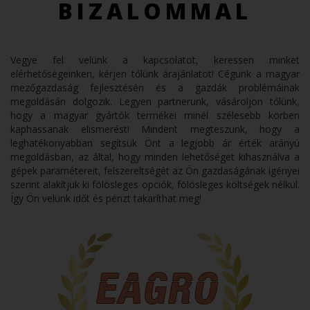
BIZALOMMAL
Vegye fel velünk a kapcsolatot, keressen minket
elérhetőségeinken, kérjen tőlünk árajánlatot! Cégünk a magyar
mezőgazdaság fejlesztésén és a gazdák problémáinak
megoldásán dolgozik. Legyen partnerünk, vásároljon tőlünk,
hogy a magyar gyártók termékei minél szélesebb körben
kaphassanak elismerést! Mindent megteszünk, hogy a
leghatékonyabban segítsük Önt a legjobb ár érték arányú
megoldásban, az által, hogy minden lehetőséget kihasználva a
gépek paramétereit, felszereltségét az Ön gazdaságának igényei
szerint alakítjuk ki fölösleges opciók, fölösleges költségek nélkül.
Így Ön velünk időt és pénzt takaríthat meg!