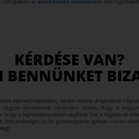
Elfogadom az
adatkezelési tájékoztató
-ban foglaltakat
KÉRDÉSE VAN?
N BENNÜNKET BI
inket elérhetőségeinken, kérjen tőlünk árajánlatot! Cég
 Legyen partnerünk, vásároljon tőlünk, hogy a magya
, hogy a leghatékonyabban segítsük Önt a legjobb ár érté
 felszereltségét az Ön gazdaságának igényei szerint alakít
 meg!