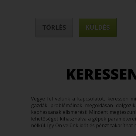
KERESSE
Vegye fel velünk a kapcsolatot, keressen m
gazdák problémáinak megoldásán dolgozik.
kaphassanak elismerést! Mindent megteszünk
lehetőséget kihasználva a gépek paramétereit,
nélkül. Így Ön velünk időt és pénzt takaríthat