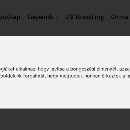
zdőlap
Gépeink
UV Boosting
Orma
KAPCSOLAT
giákat alkalmaz, hogy javítsa a böngészési élményét, azza
weboldalunk forgalmát, hogy megtudjuk honnan érkeztek a l