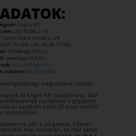
ADATOK:
égnév:
EAgro Kft.
szám:
25140206-2-13
Csemő Szent István u. 2/b
70/65-77-900
+36-70/38-77-900
il:
info@eagrokft.hu
b:
www.eagrokft.hu
book:
FB.com/EAgrokft
 csatorna:
YT/EAgrokft
mezőgazdasági megoldások oldalán.
vagyok az EAgro Kft tulajdonosa. Már
nvedélyemnek mondható a gépészet.
unkban kezdtem közel 20 évvel ezelőtt
az érdeklődést.
vatásommá vált a szegmens. Sikeres
tékesítés más területén, és már ekkor
 hogyan tudnám az ügyfeleim részére a