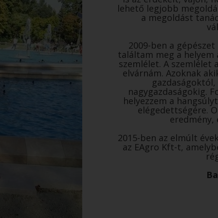
lehető legjobb megoldás
a megoldást tanác
vá
2009-ben a gépészet é
találtam meg a helyem a
szemlélet. A szemlélet 
elvárnám. Azoknak aki
gazdaságoktól,
nagygazdaságokig. Fo
helyezzem a hangsúlyt,
elégedettségére. O
eredmény, 
2015-ben az elmúlt éve
az EAgro Kft-t, amely
rég
Ba