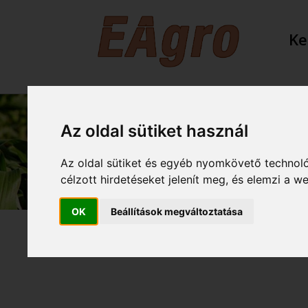
Ke
Az oldal sütiket használ
Az oldal sütiket és egyéb nyomkövető technoló
célzott hirdetéseket jelenít meg, és elemzi a 
OK
Beállítások megváltoztatása