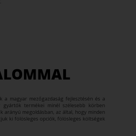
.
ZALOMMAL
ünk a magyar mezőgazdaság fejlesztésén és a
r gyártók termékei minél szélesebb körben
k arányú megoldásban, az által, hogy minden
juk ki fölösleges opciók, fölösleges költségek