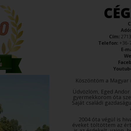
CÉG
C
Adó
Cím:
2713 
Telefon:
+36-
E-ma
We
Face
Youtube
Köszöntöm a Magyar 
Üdvözlöm, Eged Andor 
gyermekkorom óta sze
Saját családi gazdaság
2004 óta végül is hi
éveket töltöttem az ér
is az érdekelt, vajon,