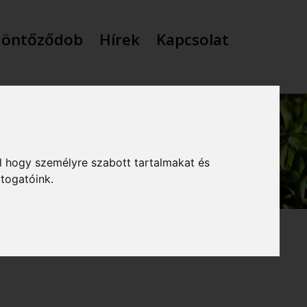
 öntőződob
Hírek
Kapcsolat
l hogy személyre szabott tartalmakat és
átogatóink.