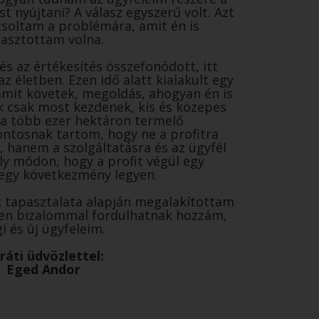
t nyújtani? A válasz egyszerű volt. Azt
soltam a problémára, amit én is
lasztottam volna.
s az értékesítés összefonódott, itt
z életben. Ezen idő alatt kialakult egy
amit követek, megoldás, ahogyan én is
k csak most kezdenek, kis és közepes
 a több ezer hektáron termelő
ntosnak tartom, hogy ne a profitra
 hanem a szolgáltatásra és az ügyfél
ly módon, hogy a profit végül egy
egy következmény legyen.
k tapasztalata alapján megalakítottam
ben bizalommal fordulhatnak hozzám,
i és új ügyfeleim.
ráti üdvözlettel:
Eged Andor