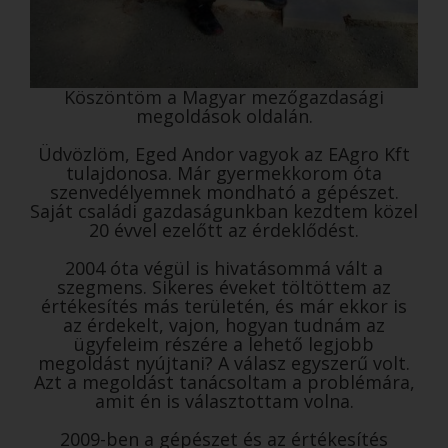
Köszöntöm a Magyar mezőgazdasági
megoldások oldalán.
Üdvözlöm, Eged Andor vagyok az EAgro Kft
tulajdonosa. Már gyermekkorom óta
szenvedélyemnek mondható a gépészet.
Saját családi gazdaságunkban kezdtem közel
20 évvel ezelőtt az érdeklődést.
2004 óta végül is hivatásommá vált a
szegmens. Sikeres éveket töltöttem az
értékesítés más területén, és már ekkor is
az érdekelt, vajon, hogyan tudnám az
ügyfeleim részére a lehető legjobb
megoldást nyújtani? A válasz egyszerű volt.
Azt a megoldást tanácsoltam a problémára,
amit én is választottam volna.
2009-ben a gépészet és az értékesítés