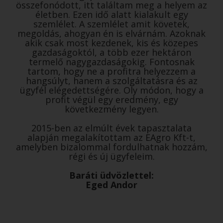
összefonódott, itt találtam meg a helyem az
életben. Ezen idő alatt kialakult egy
szemlélet. A szemlélet amit követek,
megoldás, ahogyan én is elvárnám. Azoknak
akik csak most kezdenek, kis és közepes
gazdaságoktól, a több ezer hektáron
termelő nagygazdaságokig. Fontosnak
tartom, hogy ne a profitra helyezzem a
hangsúlyt, hanem a szolgáltatásra és az
ügyfél elégedettségére. Oly módon, hogy a
profit végül egy eredmény, egy
következmény legyen.
2015-ben az elmúlt évek tapasztalata
alapján megalakítottam az EAgro Kft-t,
amelyben bizalommal fordulhatnak hozzám,
régi és új ügyfeleim.
Baráti üdvözlettel:
Eged Andor