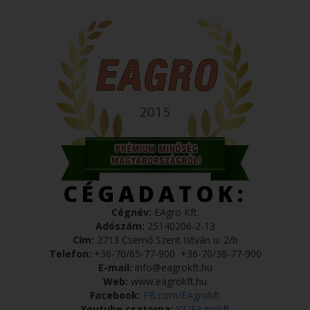
CÉGADATOK:
Cégnév:
EAgro Kft.
Adószám:
25140206-2-13
Cím:
2713 Csemő Szent István u. 2/b
Telefon:
+36-70/65-77-900
+36-70/38-77-900
E-mail:
info@eagrokft.hu
Web:
www.eagrokft.hu
Facebook:
FB.com/EAgrokft
Youtube csatorna:
YT/EAgrokft