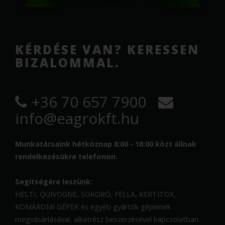
KÉRDÉSE VAN? KERESSEN
BIZALOMMAL.
+36 70 657 7900
info@eagrokft.hu
Munkatársaink hétköznap 8:00 - 18:00 közt állnak
rendelkezésükre telefonon.
Segítségére leszünk:
HELTI, QUIVOGNE, SOKORÓ, FELLA, KERTITOX,
KOMÁROMI GÉPEK és egyéb gyártók gépeinek
megvásárlásával, alkatrész beszerzésével kapcsolatban.