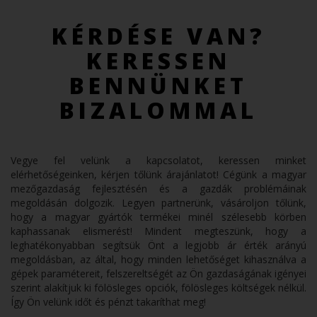
KÉRDÉSE VAN?
KERESSEN
BENNÜNKET
BIZALOMMAL
Vegye fel velünk a kapcsolatot, keressen minket
elérhetőségeinken, kérjen tőlünk árajánlatot! Cégünk a magyar
mezőgazdaság fejlesztésén és a gazdák problémáinak
megoldásán dolgozik. Legyen partnerünk, vásároljon tőlünk,
hogy a magyar gyártók termékei minél szélesebb körben
kaphassanak elismerést! Mindent megteszünk, hogy a
leghatékonyabban segítsük Önt a legjobb ár érték arányú
megoldásban, az által, hogy minden lehetőséget kihasználva a
gépek paramétereit, felszereltségét az Ön gazdaságának igényei
szerint alakítjuk ki fölösleges opciók, fölösleges költségek nélkül.
Így Ön velünk időt és pénzt takaríthat meg!