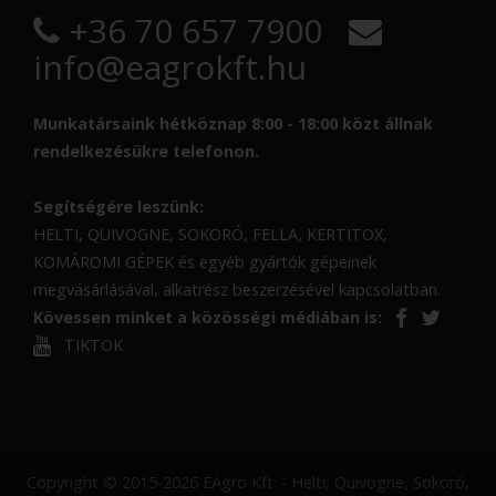
+36 70 657 7900
info@eagrokft.hu
Munkatársaink hétköznap 8:00 - 18:00 közt állnak
rendelkezésükre telefonon.
Segítségére leszünk:
HELTI, QUIVOGNE, SOKORÓ, FELLA, KERTITOX,
KOMÁROMI GÉPEK és egyéb gyártók gépeinek
megvásárlásával, alkatrész beszerzésével kapcsolatban.
Kövessen minket a közösségi médiában is:
TIKTOK
Copyright © 2015-2026 EAgro Kft. - Helti, Quivogne, Sokoró,