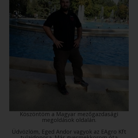
Köszöntöm a Magyar mezőgazdasági
megoldások oldalán.
Üdvözlöm, Eged Andor vagyok az EAgro Kft
tulajdonosa. Már gyermekkorom óta