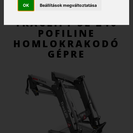
OK
Beállítások megváltoztatása
AJÁNLATKÉRÉS
TRACLIFT SL 240
POFILINE
HOMLOKRAKODÓ
GÉPRE