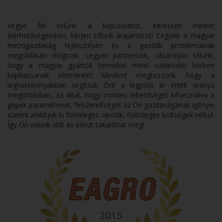
Vegye fel velünk a kapcsolatot, keressen minket
elérhetőségeinken, kérjen tőlünk árajánlatot! Cégünk a magyar
mezőgazdaság fejlesztésén és a gazdák problémáinak
megoldásán dolgozik. Legyen partnerünk, vásároljon tőlünk,
hogy a magyar gyártók termékei minél szélesebb körben
kaphassanak elismerést! Mindent megteszünk, hogy a
leghatékonyabban segítsük Önt a legjobb ár érték arányú
megoldásban, az által, hogy minden lehetőséget kihasználva a
gépek paramétereit, felszereltségét az Ön gazdaságának igényei
szerint alakítjuk ki fölösleges opciók, fölösleges költségek nélkül.
Így Ön velünk időt és pénzt takaríthat meg!