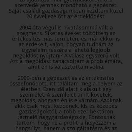
szenvedélyemnek mondható a gépészet.
Saját családi gazdaságunkban kezdtem közel
20 évvel ezelőtt az érdeklődést.
2004 óta végül is hivatásommá vált a
szegmens. Sikeres éveket töltöttem az
értékesítés más területén, és már ekkor is
az érdekelt, vajon, hogyan tudnám az
ügyfeleim részére a lehető legjobb
megoldást nyújtani? A válasz egyszerű volt.
Azt a megoldást tanácsoltam a problémára,
amit én is választottam volna.
2009-ben a gépészet és az értékesítés
összefonódott, itt találtam meg a helyem az
életben. Ezen idő alatt kialakult egy
szemlélet. A szemlélet amit követek,
megoldás, ahogyan én is elvárnám. Azoknak
akik csak most kezdenek, kis és közepes
gazdaságoktól, a több ezer hektáron
termelő nagygazdaságokig. Fontosnak
tartom, hogy ne a profitra helyezzem a
hangsúlyt, hanem a szolgáltatásra és az