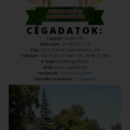
CÉGADATOK:
Cégnév:
EAgro Kft.
Adószám:
25140206-2-13
Cím:
2713 Csemő Szent István u. 2/b
Telefon:
+36-70/65-77-900
+36-70/38-77-900
E-mail:
info@eagrokft.hu
Web:
www.eagrokft.hu
Facebook:
FB.com/EAgrokft
Youtube csatorna:
YT/EAgrokft