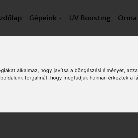
zdőlap
Gépeink
UV Boosting
Orma
KAPCSOLAT
giákat alkalmaz, hogy javítsa a böngészési élményét, azza
weboldalunk forgalmát, hogy megtudjuk honnan érkeztek a l