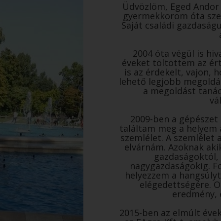
Üdvözlöm, Eged Andor 
gyermekkorom óta sze
Saját családi gazdaság
2004 óta végül is hi
éveket töltöttem az ér
is az érdekelt, vajon,
lehető legjobb megoldás
a megoldást tanác
vá
2009-ben a gépészet é
találtam meg a helyem a
szemlélet. A szemlélet 
elvárnám. Azoknak aki
gazdaságoktól,
nagygazdaságokig. Fo
helyezzem a hangsúlyt,
elégedettségére. O
eredmény, 
2015-ben az elmúlt éve