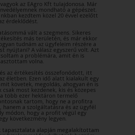
vagyok az EAgro Kft tulajdonosa. Már
nvedélyemnek mondható a gépészet.
unkban kezdtem közel 20 évvel ezelőtt
az érdeklődést.
vatásommá vált a szegmens. Sikeres
tékesítés más területén, és már ekkor
 hogyan tudnám az ügyfeleim részére a
t nyújtani? A válasz egyszerű volt. Azt
soltam a problémára, amit én is
lasztottam volna.
s az értékesítés összefonódott, itt
z életben. Ezen idő alatt kialakult egy
amit követek, megoldás, ahogyan én is
k csak most kezdenek, kis és közepes
 a több ezer hektáron termelő
ntosnak tartom, hogy ne a profitra
 hanem a szolgáltatásra és az ügyfél
ly módon, hogy a profit végül egy
egy következmény legyen.
k tapasztalata alapján megalakítottam