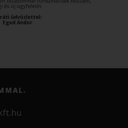
ben bizalommal fordulhatnak hozzám,
i és új ügyfeleim.
ráti üdvözlettel:
Eged Andor
OMMAL.
ft.hu