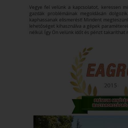
Vegye fel velünk a kapcsolatot, keressen m
gazdák problémáinak megoldásán dolgozik.
kaphassanak elismerést! Mindent megteszünk
lehetőséget kihasználva a gépek paramétereit,
nélkül. Így Ön velünk időt és pénzt takaríthat