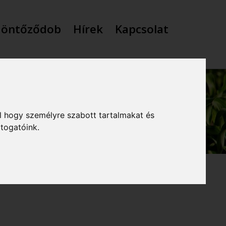
 öntőződob
Hírek
Kapcsolat
l hogy személyre szabott tartalmakat és
átogatóink.