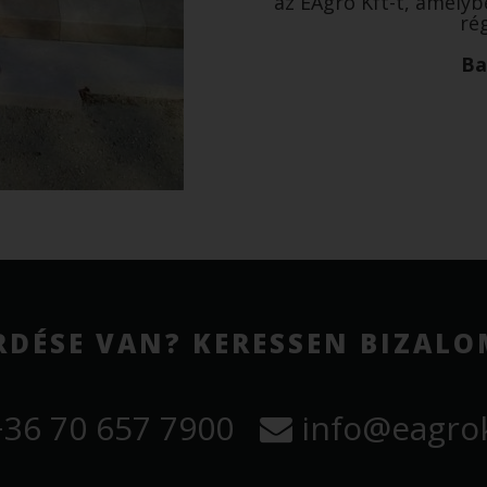
az EAgro Kft-t, amely
rég
Ba
RDÉSE VAN? KERESSEN BIZAL
36 70 657 7900
info@eagrok