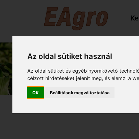
Ke
Az oldal sütiket használ
Az oldal sütiket és egyéb nyomkövető technoló
célzott hirdetéseket jelenít meg, és elemzi a 
OK
Beállítások megváltoztatása