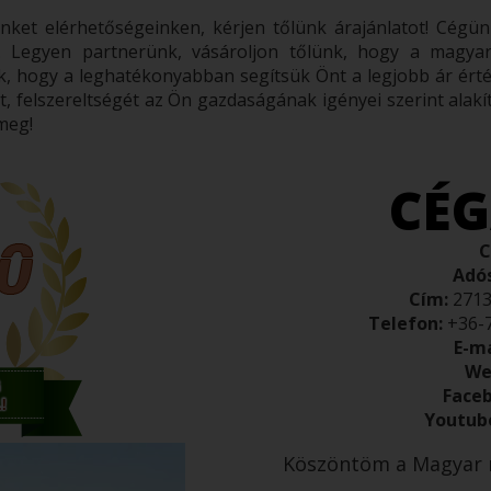
inket elérhetőségeinken, kérjen tőlünk árajánlatot! Cég
 Legyen partnerünk, vásároljon tőlünk, hogy a magya
, hogy a leghatékonyabban segítsük Önt a legjobb ár érté
 felszereltségét az Ön gazdaságának igényei szerint alakít
 meg!
CÉG
C
Adó
Cím:
2713 
Telefon:
+36-
E-ma
We
Face
Youtube
Köszöntöm a Magyar 