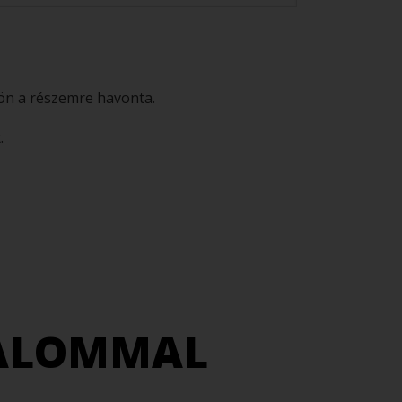
jön a részemre havonta.
.
ZALOMMAL