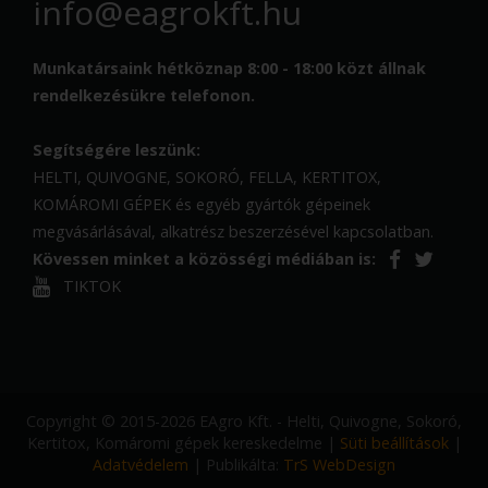
info@eagrokft.hu
Munkatársaink hétköznap 8:00 - 18:00 közt állnak
rendelkezésükre telefonon.
Segítségére leszünk:
HELTI, QUIVOGNE, SOKORÓ, FELLA, KERTITOX,
KOMÁROMI GÉPEK és egyéb gyártók gépeinek
megvásárlásával, alkatrész beszerzésével kapcsolatban.
Kövessen minket a közösségi médiában is:
TIKTOK
Copyright © 2015-2026 EAgro Kft. - Helti, Quivogne, Sokoró,
Kertitox, Komáromi gépek kereskedelme |
Süti beállítások
|
Adatvédelem
| Publikálta:
TrS WebDesign