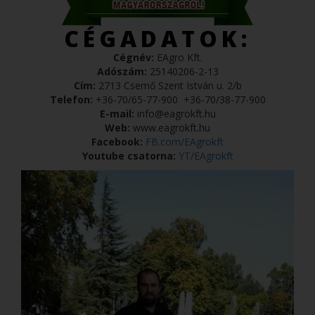
CÉGADATOK:
Cégnév:
EAgro Kft.
Adószám:
25140206-2-13
Cím:
2713 Csemő Szent István u. 2/b
Telefon:
+36-70/65-77-900
+36-70/38-77-900
E-mail:
info@eagrokft.hu
Web:
www.eagrokft.hu
Facebook:
FB.com/EAgrokft
Youtube csatorna:
YT/EAgrokft