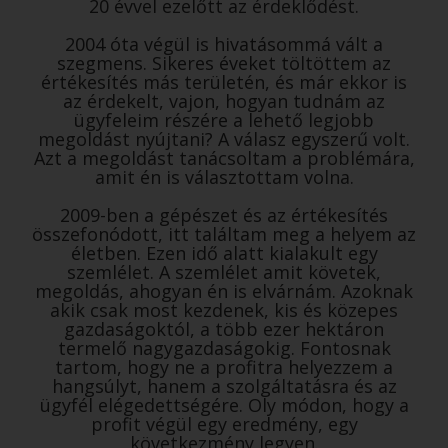
20 évvel ezelőtt az érdeklődést.
2004 óta végül is hivatásommá vált a
szegmens. Sikeres éveket töltöttem az
értékesítés más területén, és már ekkor is
az érdekelt, vajon, hogyan tudnám az
ügyfeleim részére a lehető legjobb
megoldást nyújtani? A válasz egyszerű volt.
Azt a megoldást tanácsoltam a problémára,
amit én is választottam volna.
2009-ben a gépészet és az értékesítés
összefonódott, itt találtam meg a helyem az
életben. Ezen idő alatt kialakult egy
szemlélet. A szemlélet amit követek,
megoldás, ahogyan én is elvárnám. Azoknak
akik csak most kezdenek, kis és közepes
gazdaságoktól, a több ezer hektáron
termelő nagygazdaságokig. Fontosnak
tartom, hogy ne a profitra helyezzem a
hangsúlyt, hanem a szolgáltatásra és az
ügyfél elégedettségére. Oly módon, hogy a
profit végül egy eredmény, egy
következmény legyen.