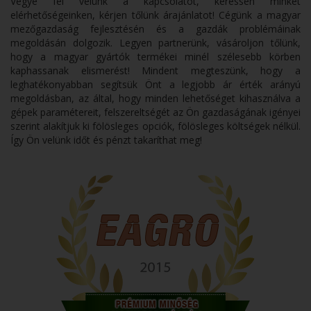
Vegye fel velünk a kapcsolatot, keressen minket
elérhetőségeinken, kérjen tőlünk árajánlatot! Cégünk a magyar
mezőgazdaság fejlesztésén és a gazdák problémáinak
megoldásán dolgozik. Legyen partnerünk, vásároljon tőlünk,
hogy a magyar gyártók termékei minél szélesebb körben
kaphassanak elismerést! Mindent megteszünk, hogy a
leghatékonyabban segítsük Önt a legjobb ár érték arányú
megoldásban, az által, hogy minden lehetőséget kihasználva a
gépek paramétereit, felszereltségét az Ön gazdaságának igényei
szerint alakítjuk ki fölösleges opciók, fölösleges költségek nélkül.
Így Ön velünk időt és pénzt takaríthat meg!