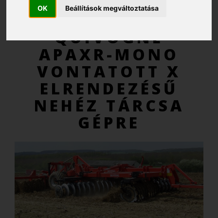
OK
Beállítások megváltoztatása
AJÁNLATKÉRÉS
QUIVOGNE
APAXR-MONO
VONTATOTT X
ELRENDEZÉSŰ
NEHÉZ TÁRCSA
GÉPRE