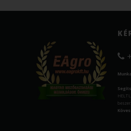
KÉ
+
Munkat
Segít
HELTI,
beszer
Köves