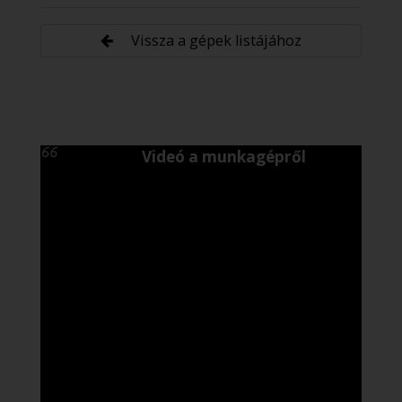
Vissza a gépek listájához
Videó a munkagépről