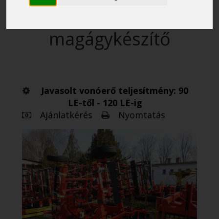
függesztett hidraulikus
csukású kombinátor
magágykészítő
Javasolt vonóerő teljesítmény: 90
LE-től - 120 LE-ig
Ajánlatkérés
Nyomtatás