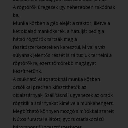
A rögtörők üregesek így nehezebben rakódnak
be.
Munka közben a gép elejét a traktor, illetve a
két oldalsó mankókerék, a hátulját pedig a
hátsó rögtörők tartsák meg a
feszítőszerkezeteken keresztül. Mivel a váz
súlyának jelentős részét is rá tudjuk terhelni a
rögtörőkre, ezért tömörebb magágyat
készíthetünk.
A csukható változatoknál munka közben
orsókkal precízen kifeszíthetők az
oldalszárnyak. Szállításnál ugyanezek az orsók
rögzítik a szárnyakat kímélve a munkahengert.
Megbízható könnyen mozgó simítókkal szerelt.
Nútos furattal ellátott, gyors csatlakozású
hárompont függesztőszerkezet.