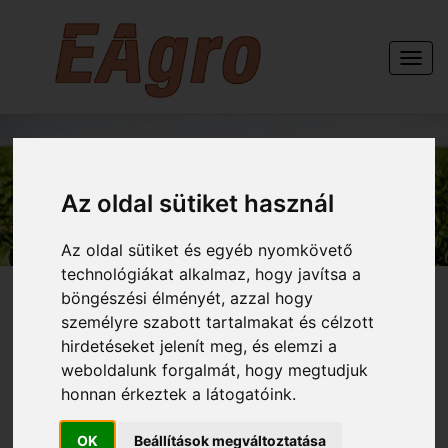
Togg
navi
GÉPEINK
Az oldal sütiket használ
Az oldal sütiket és egyéb nyomkövető
technológiákat alkalmaz, hogy javítsa a
böngészési élményét, azzal hogy
személyre szabott tartalmakat és célzott
hirdetéseket jelenít meg, és elemzi a
HELTI nehéz simítós 4
weboldalunk forgalmát, hogy megtudjuk
honnan érkeztek a látogatóink.
sor rugós k. 3,9 m
OK
Beállítások megváltoztatása