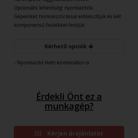
Opcionális lehetőség: nyomlazítók.
Gépeinket homokszórással előkészítjük és két
komponensű festékkel festjük.
Kérhető opciók
- Nyomlazító Helti kombinátorra
Érdekli Önt ez a
munkagép?
Kérjen árajánlatot