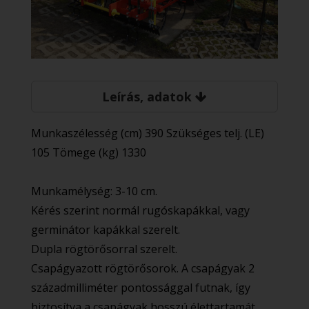
Leírás, adatok
Munkaszélesség (cm) 390 Szükséges telj. (LE)
105 Tömege (kg) 1330
Munkamélység: 3-10 cm.
Kérés szerint normál rugóskapákkal, vagy
germinátor kapákkal szerelt.
Dupla rögtörősorral szerelt.
Csapágyazott rögtörősorok. A csapágyak 2
századmilliméter pontossággal futnak, így
biztosítva a csapágyak hosszú élettartamát.