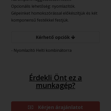
Opcionális lehetőség: nyomlazítók.
Gépeinket homokszórással előkészítjük és két
komponensű festékkel festjük.
Kérhető opciók
- Nyomlazító Helti kombinátorra
Érdekli Önt ez a
munkagép?
Kérjen árajánlatot