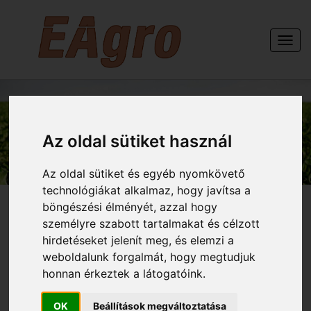
Togg
navi
GÉPEINK
Az oldal sütiket használ
Az oldal sütiket és egyéb nyomkövető
technológiákat alkalmaz, hogy javítsa a
böngészési élményét, azzal hogy
személyre szabott tartalmakat és célzott
hirdetéseket jelenít meg, és elemzi a
HELTI nehéz simítós 4
weboldalunk forgalmát, hogy megtudjuk
honnan érkeztek a látogatóink.
sor rugós k. 2,2 m
OK
Beállítások megváltoztatása