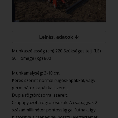
Leírás, adatok
Munkaszélesség (cm) 220 Szükséges telj. (LE)
50 Tömege (kg) 800
Munkamélység: 3-10 cm.
Kérés szerint normál rugóskapákkal, vagy
germinátor kapákkal szerelt.
Dupla rögtörősorral szerelt.
Csapágyazott rögtörősorok. A csapágyak 2
századmilliméter pontossággal futnak, így
biztosítva a csapágyak hosszú élettartamát.