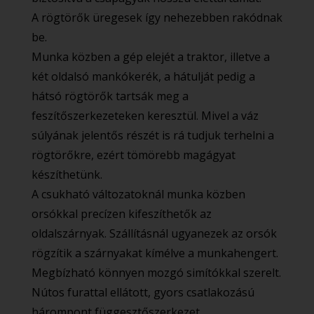
A rögtörők üregesek így nehezebben rakódnak
be.
Munka közben a gép elejét a traktor, illetve a
két oldalsó mankókerék, a hátulját pedig a
hátsó rögtörők tartsák meg a
feszítőszerkezeteken keresztül. Mivel a váz
súlyának jelentős részét is rá tudjuk terhelni a
rögtörőkre, ezért tömörebb magágyat
készíthetünk.
A csukható változatoknál munka közben
orsókkal precízen kifeszíthetők az
oldalszárnyak. Szállításnál ugyanezek az orsók
rögzítik a szárnyakat kímélve a munkahengert.
Megbízható könnyen mozgó simítókkal szerelt.
Nútos furattal ellátott, gyors csatlakozású
hárompont függesztőszerkezet.