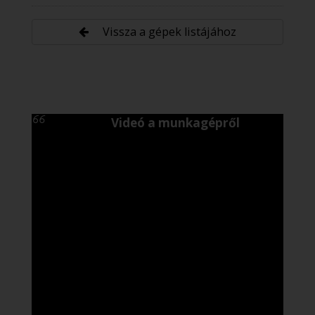
Vissza a gépek listájához
Videó a munkagépről