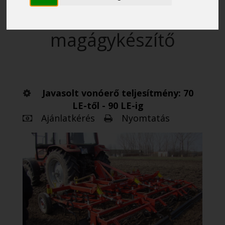
függesztett merev
kombinátor
magágykészítő
Javasolt vonóerő teljesítmény: 70
LE-től - 90 LE-ig
Ajánlatkérés
Nyomtatás