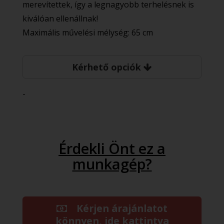
merevítettek, így a legnagyobb terhelésnek is
kiválóan ellenállnak!
Maximális művelési mélység: 65 cm
Kérhető opciók
-
Érdekli Önt ez a
munkagép?
Kérjen árajánlatot
könnyen, ide kattintva