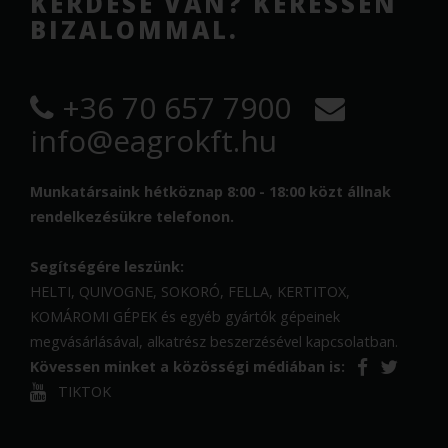
KÉRDÉSE VAN? KERESSEN
BIZALOMMAL.
+36 70 657 7900
info@eagrokft.hu
Munkatársaink hétköznap 8:00 - 18:00 közt állnak
rendelkezésükre telefonon.
Segítségére leszünk:
HELTI, QUIVOGNE, SOKORÓ, FELLA, KERTITOX,
KOMÁROMI GÉPEK és egyéb gyártók gépeinek
megvásárlásával, alkatrész beszerzésével kapcsolatban.
Kövessen minket a közösségi médiában is:
TIKTOK