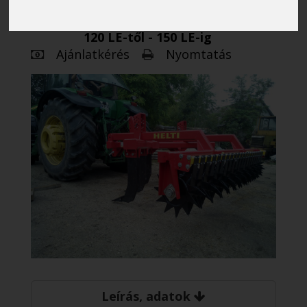
Javasolt vonóerő teljesítmény:
120 LE-től - 150 LE-ig
Ajánlatkérés
Nyomtatás
Leírás, adatok