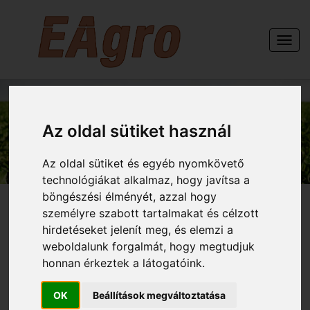
Togg
navi
GÉPEINK
Az oldal sütiket használ
Az oldal sütiket és egyéb nyomkövető
technológiákat alkalmaz, hogy javítsa a
böngészési élményét, azzal hogy
személyre szabott tartalmakat és célzott
hirdetéseket jelenít meg, és elemzi a
weboldalunk forgalmát, hogy megtudjuk
HELTI AL 3x50 talajlazító
honnan érkeztek a látogatóink.
OK
Beállítások megváltoztatása