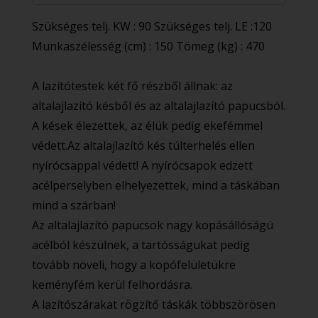
Szükséges telj. KW : 90 Szükséges telj. LE :120
Munkaszélesség (cm) : 150 Tömeg (kg) : 470
A lazítótestek két fő részből állnak: az
altalajlazító késből és az altalajlazító papucsból.
A kések élezettek, az élük pedig ekefémmel
védett.Az altalajlazító kés túlterhelés ellen
nyírócsappal védett! A nyírócsapok edzett
acélperselyben elhelyezettek, mind a táskában
mind a szárban!
Az altalajlazító papucsok nagy kopásállóságú
acélból készülnek, a tartósságukat pedig
tovább növeli, hogy a kopófelületükre
keményfém kerül felhordásra.
A lazítószárakat rögzítő táskák többszörösen