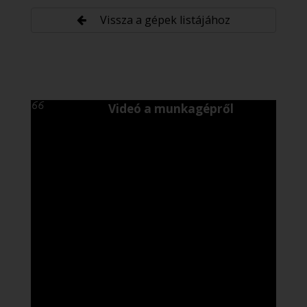
Vissza a gépek listájához
Videó a munkagépről