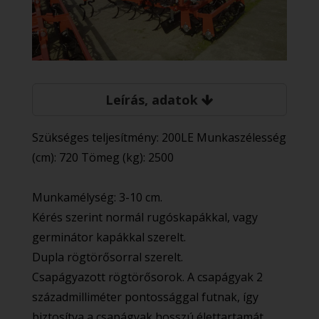
Leírás, adatok
Szükséges teljesítmény: 200LE Munkaszélesség
(cm): 720 Tömeg (kg): 2500
Munkamélység: 3-10 cm.
Kérés szerint normál rugóskapákkal, vagy
germinátor kapákkal szerelt.
Dupla rögtörősorral szerelt.
Csapágyazott rögtörősorok. A csapágyak 2
századmilliméter pontossággal futnak, így
biztosítva a csapágyak hosszú élettartamát.