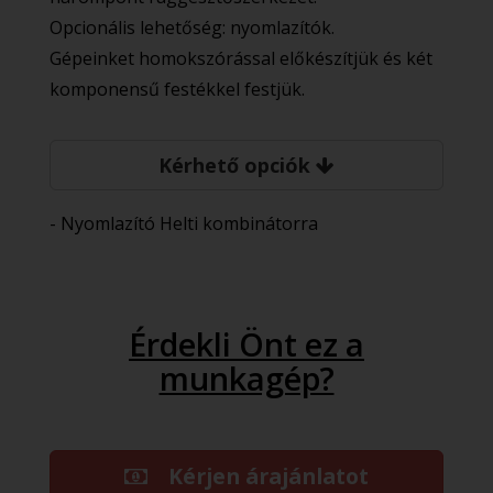
Opcionális lehetőség: nyomlazítók.
Gépeinket homokszórással előkészítjük és két
komponensű festékkel festjük.
Kérhető opciók
- Nyomlazító Helti kombinátorra
Érdekli Önt ez a
munkagép?
Kérjen árajánlatot