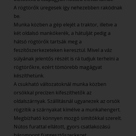
A rögtörők üregesek így nehezebben rakódnak
be.
Munka közben a gép elejét a traktor, illetve a
két oldalsó mankókerék, a hátulját pedig a
hátsó rögtörők tartsák meg a
feszítőszerkezeteken keresztül. Mivel a váz
súlyának jelentős részét is rá tudjuk terhelni a
rögtörőkre, ezért tömörebb magágyat
készíthetünk.
A csukható változatoknál munka közben
orsókkal precízen kifeszíthetők az
oldalszárnyak. Szállításnál ugyanezek az orsók
rögzítik a szárnyakat kímélve a munkahengert.
Megbízható könnyen mozgó simítókkal szerelt.
Nútos furattal ellátott, gyors csatlakozású
hárompont függesztőszerkezet.