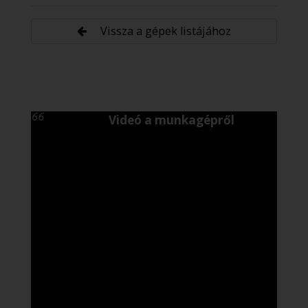
Vissza a gépek listájához
Videó a munkagépről