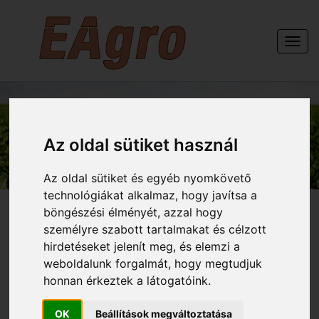
Togg
navi
GÉPEINK
Az oldal sütiket használ
Az oldal sütiket és egyéb nyomkövető
technológiákat alkalmaz, hogy javítsa a
böngészési élményét, azzal hogy
személyre szabott tartalmakat és célzott
hirdetéseket jelenít meg, és elemzi a
HELTI 3 sor rugós kapás
weboldalunk forgalmát, hogy megtudjuk
honnan érkeztek a látogatóink.
7,2 m es függesztett
OK
Beállítások megváltoztatása