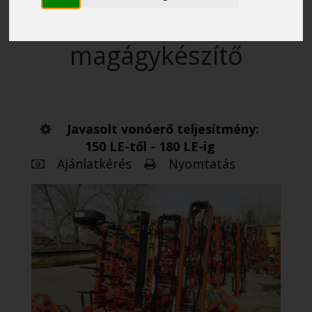
hidraulikus csukású
kombinátor
magágykészítő
Javasolt vonóerő teljesítmény:
150 LE-től - 180 LE-ig
Ajánlatkérés
Nyomtatás