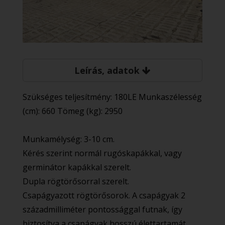
Leírás, adatok
Szükséges teljesítmény: 180LE Munkaszélesség
(cm): 660 Tömeg (kg): 2950
Munkamélység: 3-10 cm.
Kérés szerint normál rugóskapákkal, vagy
germinátor kapákkal szerelt.
Dupla rögtörősorral szerelt.
Csapágyazott rögtörősorok. A csapágyak 2
századmilliméter pontossággal futnak, így
biztosítva a csapágyak hosszú élettartamát.