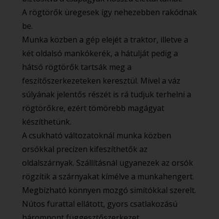
A rögtörők üregesek így nehezebben rakódnak
be.
Munka közben a gép elejét a traktor, illetve a
két oldalsó mankókerék, a hátulját pedig a
hátsó rögtörők tartsák meg a
feszítőszerkezeteken keresztül. Mivel a váz
súlyának jelentős részét is rá tudjuk terhelni a
rögtörőkre, ezért tömörebb magágyat
készíthetünk.
A csukható változatoknál munka közben
orsókkal precízen kifeszíthetők az
oldalszárnyak. Szállításnál ugyanezek az orsók
rögzítik a szárnyakat kímélve a munkahengert.
Megbízható könnyen mozgó simítókkal szerelt.
Nútos furattal ellátott, gyors csatlakozású
hárompont függesztőszerkezet.