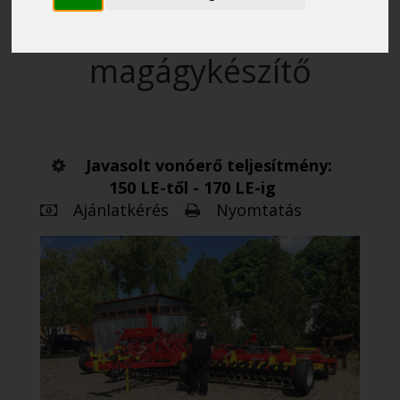
hidraulikus csukású
kombinátor
magágykészítő
Javasolt vonóerő teljesítmény:
150 LE-től - 170 LE-ig
Ajánlatkérés
Nyomtatás