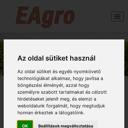
Togg
navi
GÉPEINK
Az oldal sütiket használ
Az oldal sütiket és egyéb nyomkövető
technológiákat alkalmaz, hogy javítsa a
böngészési élményét, azzal hogy
személyre szabott tartalmakat és célzott
hirdetéseket jelenít meg, és elemzi a
HELTI 3 sor rugós kapás
weboldalunk forgalmát, hogy megtudjuk
honnan érkeztek a látogatóink.
6,6 m es vontatott
OK
Beállítások megváltoztatása