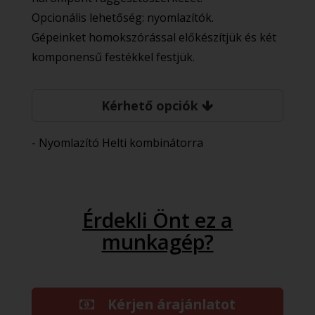
Opcionális lehetőség: nyomlazítók.
Gépeinket homokszórással előkészítjük és két
komponensű festékkel festjük.
Kérhető opciók
- Nyomlazító Helti kombinátorra
Érdekli Önt ez a
munkagép?
Kérjen árajánlatot