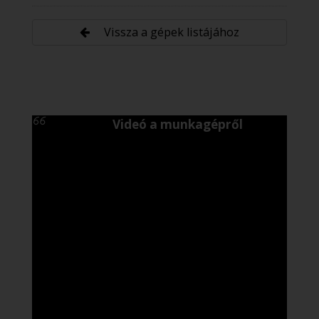
Vissza a gépek listájához
Videó a munkagépről