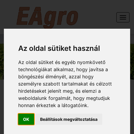
Togg
navi
Az oldal sütiket használ
GÉPEINK
Az oldal sütiket és egyéb nyomkövető
technológiákat alkalmaz, hogy javítsa a
böngészési élményét, azzal hogy
személyre szabott tartalmakat és célzott
hirdetéseket jelenít meg, és elemzi a
weboldalunk forgalmát, hogy megtudjuk
honnan érkeztek a látogatóink.
FORRÁS-GÉPEK 63/280
öntöződob
OK
Beállítások megváltoztatása