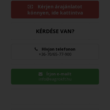
Kérjen árajánlatot
könnyen, ide kattintva
KÉRDÉSE VAN?
Hívjon telefonon
+36-70/65-77-900
Írjon e-mailt
info@eagrokft.hu