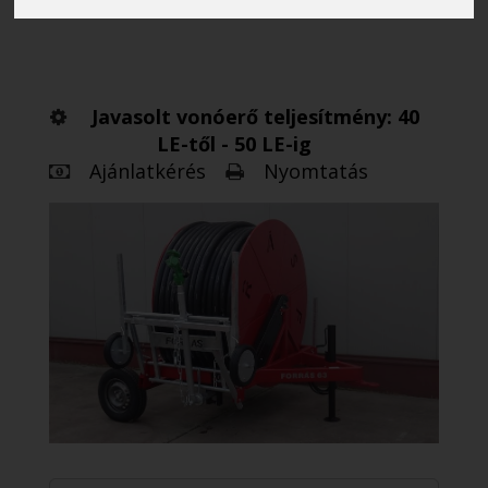
öntözőberendezés
Javasolt vonóerő teljesítmény: 40
LE-től - 50 LE-ig
Ajánlatkérés
Nyomtatás