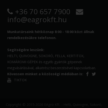
+36 70 657 7900
info@eagrokft.hu
Munkatársaink hétköznap 8:00 - 18:00 közt állnak
rendelkezésükre telefonon.
Segítségére leszünk:
HELTI, QUIVOGNE, SOKORÓ, FELLA, KERTITOX,
KOMÁROMI GÉPEK és egyéb gyártók gépeinek
megvásárlásával, alkatrész beszerzésével kapcsolatban.
Kövessen minket a közösségi médiában is:
TIKTOK
Copyright © 2015-2026 EAgro Kft. - Helti, Quivogne, Sokoró,