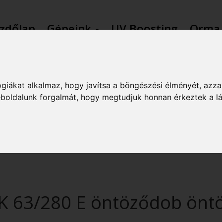
zdőlap
Gépeink
UV Boosting
Orma
GÉPEINK
giákat alkalmaz, hogy javítsa a böngészési élményét, azza
weboldalunk forgalmát, hogy megtudjuk honnan érkeztek a l
 63/280 E öntöződob önt