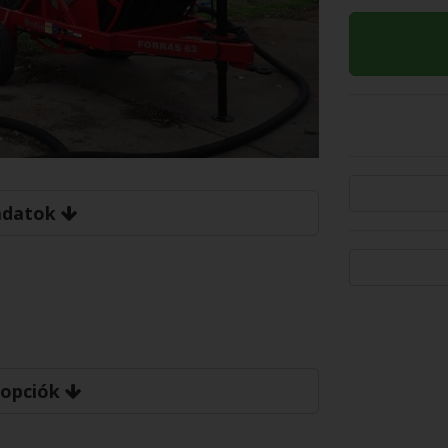
 adatok
 opciók