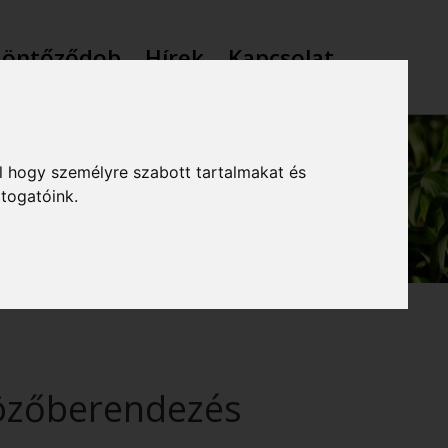
 öntőződob
Hírek
Kapcsolat
l hogy személyre szabott tartalmakat és
átogatóink.
özőberendezés