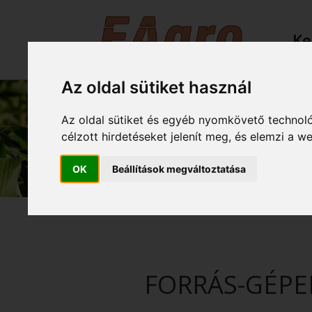
Ke
Az oldal sütiket használ
Az oldal sütiket és egyéb nyomkövető technoló
célzott hirdetéseket jelenít meg, és elemzi a 
OK
Beállítások megváltoztatása
FORRÁS-GÉPEK