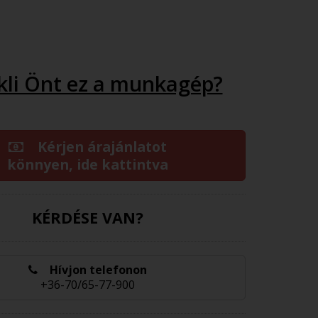
kli Önt ez a munkagép?
Kérjen árajánlatot
könnyen, ide kattintva
KÉRDÉSE VAN?
Hívjon telefonon
+36-70/65-77-900