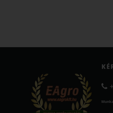
KÉ
+
Munkat