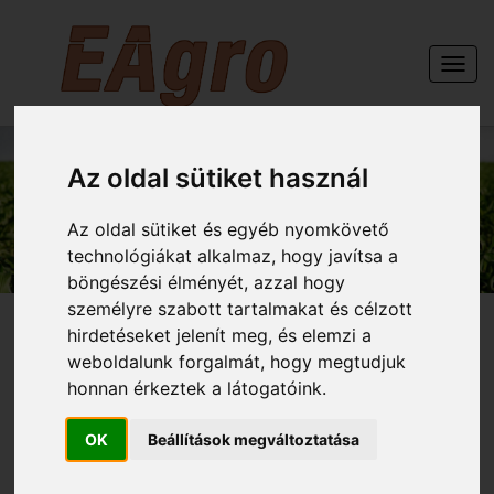
Togg
navi
Az oldal sütiket használ
GÉPEINK
Az oldal sütiket és egyéb nyomkövető
technológiákat alkalmaz, hogy javítsa a
böngészési élményét, azzal hogy
személyre szabott tartalmakat és célzott
hirdetéseket jelenít meg, és elemzi a
weboldalunk forgalmát, hogy megtudjuk
honnan érkeztek a látogatóink.
FORRÁS-GÉPEK 3000
vontatott full paralell
OK
Beállítások megváltoztatása