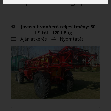
permetezőgép
Javasolt vonóerő teljesítmény: 80
LE-től - 120 LE-ig
Ajánlatkérés
Nyomtatás