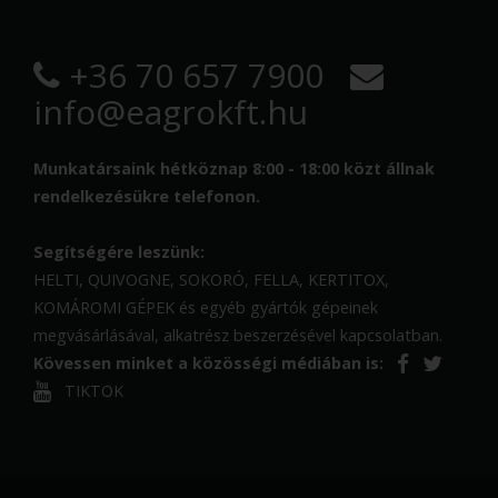
+36 70 657 7900
info@eagrokft.hu
Munkatársaink hétköznap 8:00 - 18:00 közt állnak
rendelkezésükre telefonon.
Segítségére leszünk:
HELTI, QUIVOGNE, SOKORÓ, FELLA, KERTITOX,
KOMÁROMI GÉPEK és egyéb gyártók gépeinek
megvásárlásával, alkatrész beszerzésével kapcsolatban.
Kövessen minket a közösségi médiában is:
TIKTOK