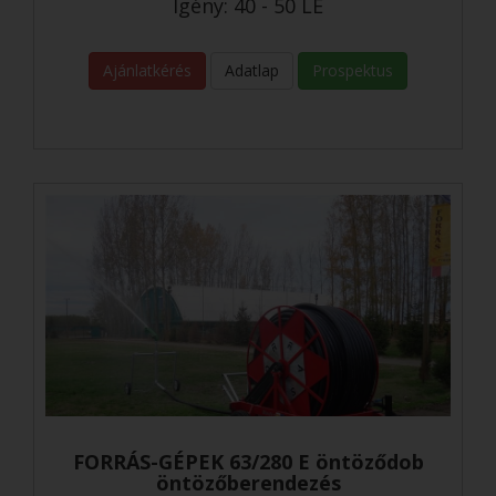
Igény: 40 - 50 LE
Ajánlatkérés
Adatlap
Prospektus
FORRÁS-GÉPEK 63/280 E öntöződob
öntözőberendezés