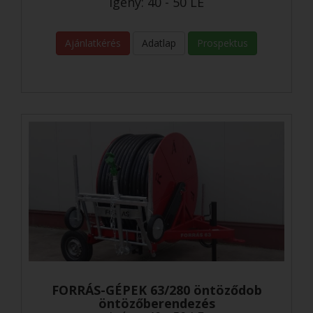
Igény: 40 - 50 LE
Ajánlatkérés
Adatlap
Prospektus
FORRÁS-GÉPEK 63/280 öntöződob
öntözőberendezés