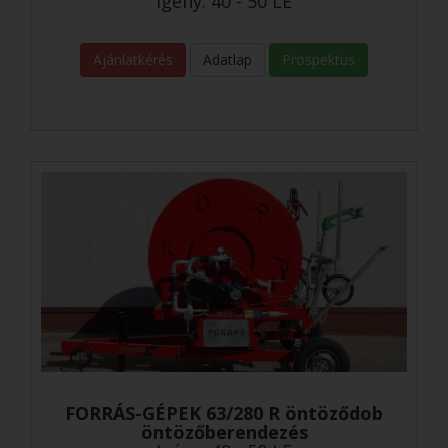
Igény: 40 - 50 LE
Ajánlatkérés
Adatlap
Prospektus
FORRÁS-GÉPEK 63/280 R öntöződob
öntözőberendezés