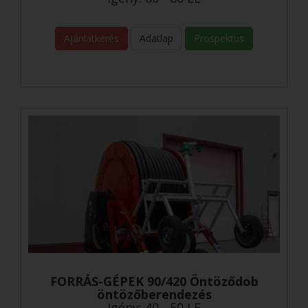
Ajánlatkérés
Adatlap
Prospektus
FORRÁS-GÉPEK 90/420 Öntöződob
öntözőberendezés
Igény: 40 - 50 LE