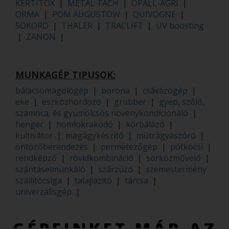
KERTITOX
|
METAL-FACH
|
OPALL-AGRI
|
ORMA
|
POM AUGUSTOW
|
QUIVOGNE
|
SOKORO
|
THALER
|
TRACLIFT
|
UV boosting
|
ZANON
|
MUNKAGÉP TIPUSOK:
bálacsomagológép
|
borona
|
csávázógép
|
eke
|
eszközhordozó
|
grubber
|
gyep, szőlő,
szamóca, és gyümölcsös növénykondícionáló
|
henger
|
homlokrakodó
|
körbálázó
|
kultivátor
|
magágykészítő
|
műtrágyaszóró
|
öntözőberendezés
|
permetezőgép
|
pótkocsi
|
rendképző
|
rövidkombináció
|
sorközművelő
|
szántáselmunkáló
|
szárzúzó
|
szemestermény
szállítócsiga
|
talajlazító
|
tárcsa
|
univerzálisgép
|
GÉPEINKET MÁR AZ