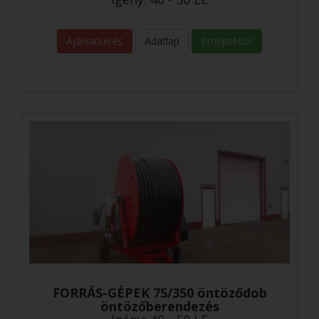
Ajánlatkérés
Adatlap
Prospektus
FORRÁS-GÉPEK 75/350 öntöződob
öntözőberendezés