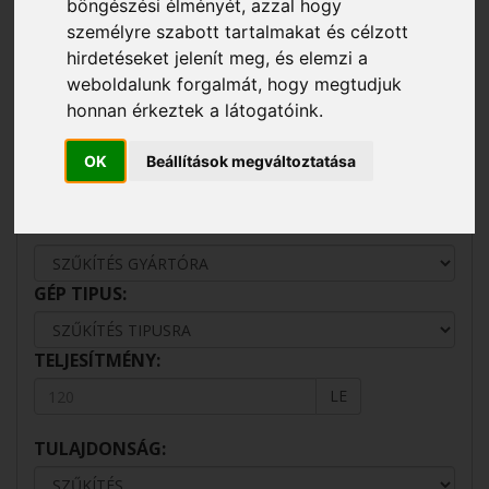
böngészési élményét, azzal hogy
profitnövekedést érhet el ezáltal.
személyre szabott tartalmakat és célzott
hirdetéseket jelenít meg, és elemzi a
AZ EAGRO KFT
weboldalunk forgalmát, hogy megtudjuk
MEZŐGAZDASÁGI
honnan érkeztek a látogatóink.
GÉPKÍNÁLATA
OK
Beállítások megváltoztatása
GYÁRTÓ:
GÉP TIPUS:
TELJESÍTMÉNY:
LE
TULAJDONSÁG: