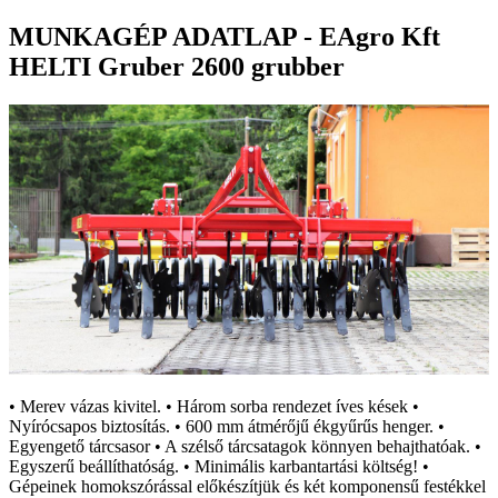
MUNKAGÉP ADATLAP - EAgro Kft
HELTI Gruber 2600 grubber
• Merev vázas kivitel. • Három sorba rendezet íves kések •
Nyírócsapos biztosítás. • 600 mm átmérőjű ékgyűrűs henger. •
Egyengető tárcsasor • A szélső tárcsatagok könnyen behajthatóak. •
Egyszerű beállíthatóság. • Minimális karbantartási költség! •
Gépeinek homokszórással előkészítjük és két komponensű festékkel