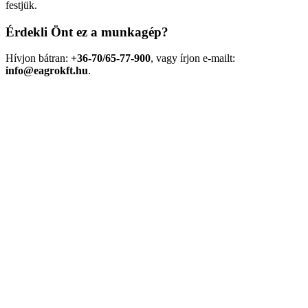
festjük.
Érdekli Önt ez a munkagép?
Hívjon bátran:
+36-70/65-77-900
, vagy írjon e-mailt:
info@eagrokft.hu
.