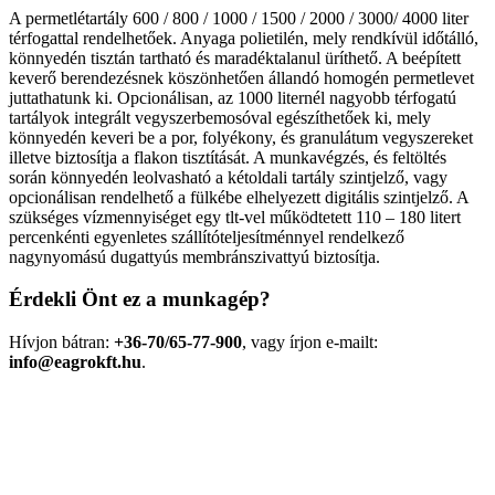
A permetlétartály 600 / 800 / 1000 / 1500 / 2000 / 3000/ 4000 liter
térfogattal rendelhetőek. Anyaga polietilén, mely rendkívül időtálló,
könnyedén tisztán tartható és maradéktalanul üríthető. A beépített
keverő berendezésnek köszönhetően állandó homogén permetlevet
juttathatunk ki. Opcionálisan, az 1000 liternél nagyobb térfogatú
tartályok integrált vegyszerbemosóval egészíthetőek ki, mely
könnyedén keveri be a por, folyékony, és granulátum vegyszereket
illetve biztosítja a flakon tisztítását. A munkavégzés, és feltöltés
során könnyedén leolvasható a kétoldali tartály szintjelző, vagy
opcionálisan rendelhető a fülkébe elhelyezett digitális szintjelző. A
szükséges vízmennyiséget egy tlt-vel működtetett 110 – 180 litert
percenkénti egyenletes szállítóteljesítménnyel rendelkező
nagynyomású dugattyús membránszivattyú biztosítja.
Érdekli Önt ez a munkagép?
Hívjon bátran:
+36-70/65-77-900
, vagy írjon e-mailt:
info@eagrokft.hu
.