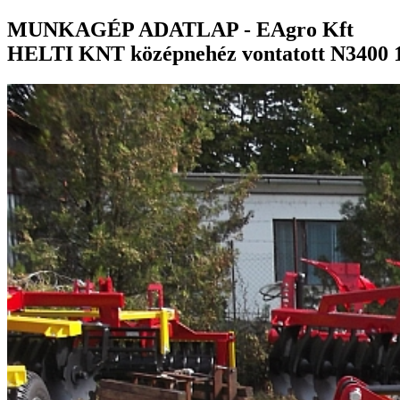
MUNKAGÉP ADATLAP - EAgro Kft
HELTI KNT középnehéz vontatott N3400 1