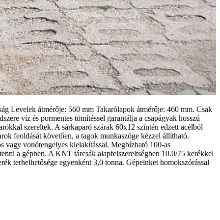
atóság Levelek átmérője: 560 mm Takarólapok átmérője: 460 mm. Csak
zere víz és pormentes tömítéssel garantálja a csapágyak hosszú
ókkal szereltek. A sárkaparó szárak 60x12 szintén edzett acélból
arok feoldását követően, a tagok munkaszöge kézzel állítható.
os vagy vonótengelyes kielakítással. Megbízható 100-as
enni a gépben. A KNT tárcsák alapfelszereltségben 10.0/75 kerékkel
A kerék terhelhetősége egyenként 3,0 tonna. Gépeinket homokszórással