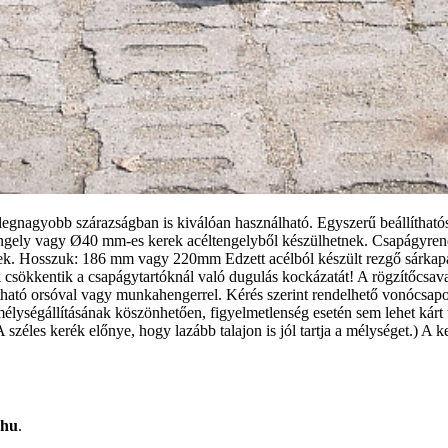
a legnagyobb szárazságban is kiválóan használható. Egyszerű beállíth
engely vagy Ø40 mm-es kerek acéltengelyből készülhetnek. Csapágyrends
lnek. Hosszuk: 186 mm vagy 220mm Edzett acélból készült rezgő sárkapar
k csökkentik a csapágytartóknál való dugulás kockázatát! A rögzítőcsav
ítható orsóval vagy munkahengerrel. Kérés szerint rendelhető vonócsap
ségállításának köszönhetően, figyelmetlenség esetén sem lehet kárt t
A széles kerék előnye, hogy lazább talajon is jól tartja a mélységet.) 
.hu
.