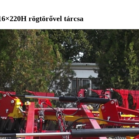
6×220H rögtörővel tárcsa