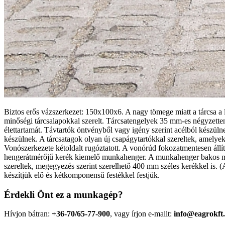
Biztos erős vázszerkezet: 150x100x6. A nagy tömege miatt a tárcsa 
minőségi tárcsalapokkal szerelt. Tárcsatengelyek 35 mm-es négyzett
élettartamát. Távtartók öntvényből vagy igény szerint acélból készü
készülnek. A tárcsatagok olyan új csapágytartókkal szereltek, amelye
Vonószerkezete kétoldalt rugóztatott. A vonórúd fokozatmentesen áll
hengerátmérőjű kerék kiemelő munkahenger. A munkahenger bakos mély
szereltek, megegyezés szerint szerelhető 400 mm széles kerékkel is. (
készítjük elő és kétkomponensű festékkel festjük.
Érdekli Önt ez a munkagép?
Hívjon bátran:
+36-70/65-77-900
, vagy írjon e-mailt:
info@eagrokft