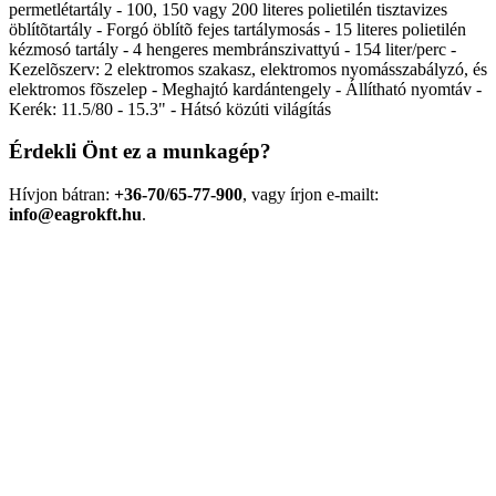
permetlétartály - 100, 150 vagy 200 literes polietilén tisztavizes
öblítõtartály - Forgó öblítõ fejes tartálymosás - 15 literes polietilén
kézmosó tartály - 4 hengeres membránszivattyú - 154 liter/perc -
Kezelõszerv: 2 elektromos szakasz, elektromos nyomásszabályzó, és
elektromos fõszelep - Meghajtó kardántengely - Állítható nyomtáv -
Kerék: 11.5/80 - 15.3" - Hátsó közúti világítás
Érdekli Önt ez a munkagép?
Hívjon bátran:
+36-70/65-77-900
, vagy írjon e-mailt:
info@eagrokft.hu
.