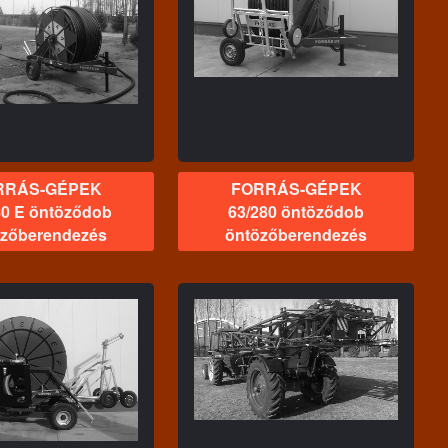
FORRÁS-GÉPEK
63/280 öntöződob
ntözőberendezés
RRÁS-GÉPEK
FORRÁS-GÉPEK
80 E öntöződob
63/280 öntöződob
özőberendezés
öntözőberendezés
FORRÁS-GÉPEK
összefoglaló
permetezőgép