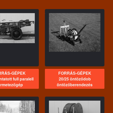
FORRÁS-GÉPEK
20/25 öntöződob
ntözőberendezés
RRÁS-GÉPEK
FORRÁS-GÉPEK
tatott full paralell
20/25 öntöződob
rmetezőgép
öntözőberendezés