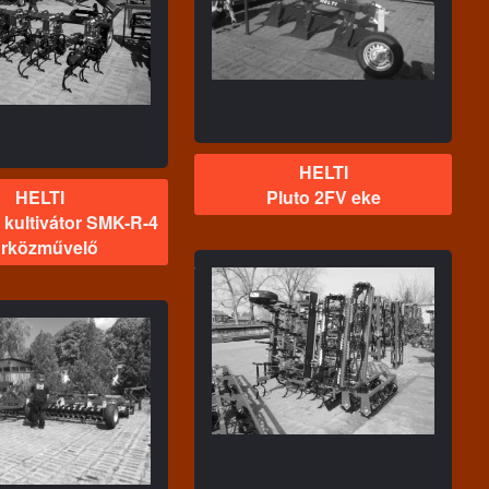
Pluto 2FV eke
HELTI
HELTI
Pluto 2FV eke
 kultivátor SMK-R-4
rközművelő
HELTI
 rugós kapás 6,6 m es
gesztett hidraulikus
ukású kombinátor
magágykészítő