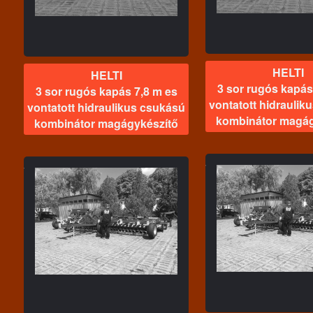
magágykészítő
HELTI
HELTI
3 sor rugós kapás
3 sor rugós kapás 7,8 m es
vontatott hidraulik
vontatott hidraulikus csukású
kombinátor magág
kombinátor magágykészítő
HEL
HELTI
KNT középnehé
4 sor rugós kapás 8,4 m es
V K4300 20×2
 es
vontatott hidraulikus
csukású kombinátor
magágykészítő