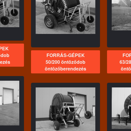
GÉPEK
FORRÁS-GÉPEK
töződob
63/280 E öntöződob
endezés
öntözőberendezés
ö
PEK
ődob
FORRÁS-GÉPEK
FO
ezés
50/200 öntöződob
63/2
öntözőberendezés
önt
GÉPEK
FORRÁS-GÉPEK
töződob
110/450 öntöződob
endezés
öntözőberendezés