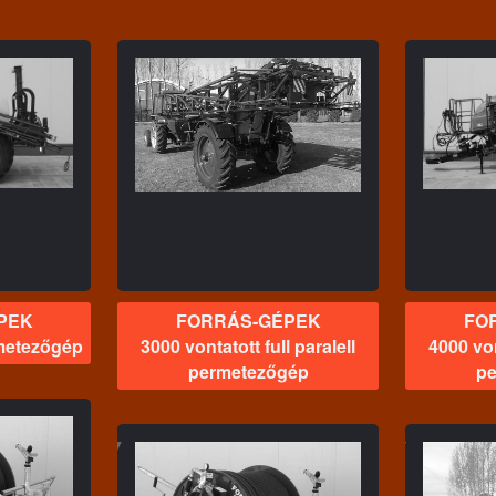
GÉPEK
FORRÁS-GÉPEK
full paralell
4000 vontatott full paralell
zőgép
permetezőgép
ö
PEK
FORRÁS-GÉPEK
FO
rmetezőgép
3000 vontatott full paralell
4000 von
permetezőgép
pe