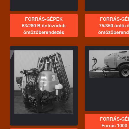
FORRÁS-GÉPEK
FORRÁS-GÉ
63/280 R öntöződob
75/350 öntöz
öntözőberendezés
öntözőberend
FORRÁS-GÉPEK
t
Forrás 1000 AXI
FORRÁS-
permetezőgép
Forrás 15
permete
FORRÁS-GÉ
Forrás 1000