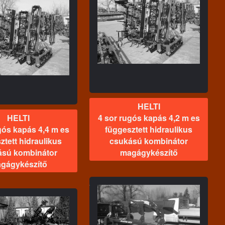
HELTI
 rugós kapás 4,2 m es
gesztett hidraulikus
ukású kombinátor
magágykészítő
HELTI
HELTI
4 sor rugós kapás 4,2 m es
gós kapás 4,4 m es
függesztett hidraulikus
ztett hidraulikus
csukású kombinátor
ású kombinátor
magágykészítő
gágykészítő
HELTI