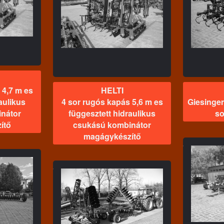
TI
HELTI
pás 5,6 m es
Giesinger kultivátor SMK-
idraulikus
R-4 sorközművelő
mbinátor
észítő
 4,7 m es
HELTI
aulikus
4 sor rugós kapás 5,6 m es
Giesinger
nátor
függesztett hidraulikus
so
ítő
csukású kombinátor
magágykészítő
4 sor
HELTI
füg
3 sor rugós kapás 6,6 m es
cs
TI
vontatott hidraulikus
a tárcsa
csukású kombinátor
magágykészítő