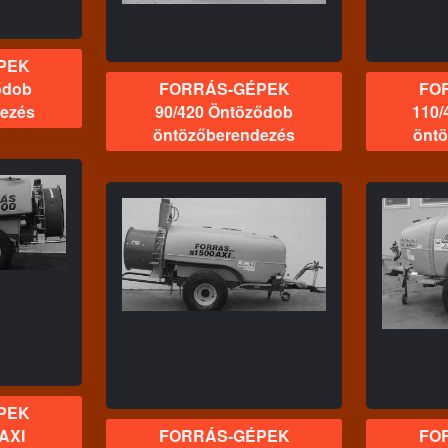
PEK
ődob
FORRÁS-GÉPEK
FO
ezés
90/420 Öntöződob
110/
öntözőberendezés
önt
GÉPEK
FORRÁS-GÉPEK
00 AXIVM
Forrás 2000 AXI
zőgép
permetezőgép
PEK
 AXI
FORRÁS-GÉPEK
FO