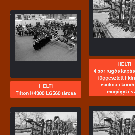
HELTI
4 sor rugós kapás 3,9 m es
HEL
függesztett hidraulikus
4 sor rugós ka
csukású kombinátor
függesztett h
magágykészítő
csukású ko
sa
magágyk
HELTI
4 sor rugós kapás
függesztett hidr
csukású kombi
HELTI
magágykész
Triton K4300 LG560 tárcsa
HELTI