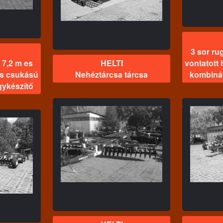
3 sor ru
 7,2 m es
HELTI
vontatott
us csukású
Nehéztárcsa tárcsa
kombiná
ykészítő
TI
HELTI
3 sor
z vontatott
4 sor rugós kapás 8,4 m es
vo
20 H tárcsa
vontatott hidraulikus
cs
csukású kombinátor
magágykészítő