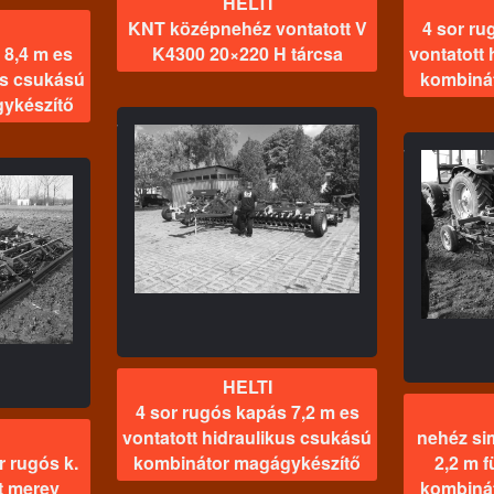
HELTI
KNT középnehéz vontatott V
4 sor ru
 8,4 m es
K4300 20×220 H tárcsa
vontatott
us csukású
kombiná
ykészítő
TI
pás 7,2 m es
HELTI
4 sor
draulikus
nehéz simítós 4 sor rugós
vo
mbinátor
k. 2,2 m függesztett merev
cs
észítő
kombinátor
magágykészítő
HELTI
4 sor rugós kapás 7,2 m es
vontatott hidraulikus csukású
nehéz sim
r rugós k.
kombinátor magágykészítő
2,2 m 
t merev
kombiná