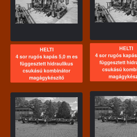
4 sor rugós kapás 4,7 m es
HEL
 es
függesztett hidraulikus
4 sor rugós ka
s
csukású kombinátor
függesztett h
magágykészítő
csukású ko
magágyk
HELTI
HELTI
4 sor rugós kapás
4 sor rugós kapás 5,0 m es
függesztett hidr
függesztett hidraulikus
csukású kombi
csukású kombinátor
magágykész
magágykészítő
HELTI
3 sor rugós kapás 7,2 m es
HEL
 es
vontatott hidraulikus
Nehéztárcs
csukású kombinátor