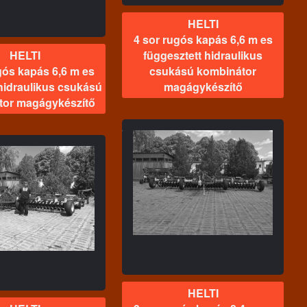
HELTI
4 sor rugós kapás 6,6 m es
HELTI
függesztett hidraulikus
gós kapás 6,6 m es
csukású kombinátor
 hidraulikus csukású
magágykészítő
tor magágykészítő
HELTI
 rugós kapás 8,4 m es
ntatott hidraulikus
ukású kombinátor
magágykészítő
HELTI