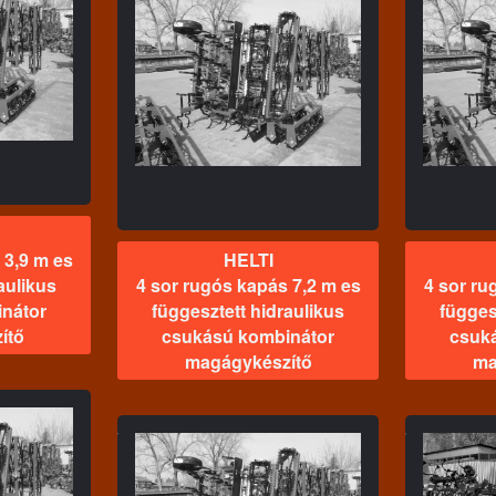
TI
HELTI
4 sor
pás 7,2 m es
4 sor rugós kapás 4,4 m es
füg
idraulikus
függesztett hidraulikus
cs
mbinátor
csukású kombinátor
észítő
magágykészítő
 3,9 m es
HELTI
aulikus
4 sor rugós kapás 7,2 m es
4 sor ru
nátor
függesztett hidraulikus
függes
ítő
csukású kombinátor
csuk
magágykészítő
ma