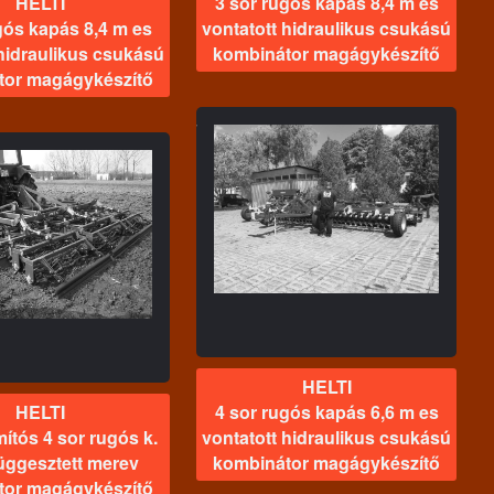
HELTI
3 sor rugós kapás 8,4 m es
gós kapás 8,4 m es
vontatott hidraulikus csukású
 hidraulikus csukású
kombinátor magágykészítő
tor magágykészítő
HELTI
 rugós kapás 6,6 m es
ntatott hidraulikus
ukású kombinátor
magágykészítő
HELTI
HELTI
4 sor rugós kapás 6,6 m es
ítós 4 sor rugós k.
vontatott hidraulikus csukású
függesztett merev
kombinátor magágykészítő
tor magágykészítő