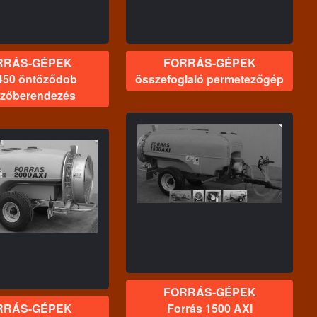
RRÁS-GÉPEK
FORRÁS-GÉPEK
450 öntöződob
összefoglaló permetezőgép
özőberendezés
FORRÁS-GÉPEK
Forrás 1500 AXI
permetezőgép
FORRÁS-GÉPEK
RRÁS-GÉPEK
Forrás 1500 AXI