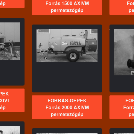
gép
Forrás 1500 AXIVM
For
permetezőgép
pe
GÉPEK
FORRÁS-GÉPEK
F
00 AXIVM
Forrás 1000 AXIVM
zőgép
permetezőgép
PEK
AXIVL
FORRÁS-GÉPEK
FO
gép
Forrás 2000 AXIVM
Forr
permetezőgép
pe