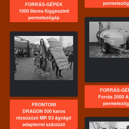
permetező
FORRÁS-GÉPEK
1000 literes függesztett
permetezőgép
FORRÁS-GÉPEK
Forrás 2000 AXIVL
FORRÁS-
permetezőgép
Forrás 20
permete
gó
FORRÁS-GÉ
Forrás 2000 
permetező
FRONTONI
DRAGON 500 karos
rézsűzúzó MR S3 ágvágó
adapterrel szárzúzó