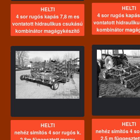
HELTI
HELTI
4 sor rugós kapás
4 sor rugós kapás 7,8 m es
vontatott hidraulik
vontatott hidraulikus csukású
kombinátor magág
kombinátor magágykészítő
HEL
4 sor rugós ka
HELTI
vontatott hi
nehéz simítós 4 sor rugós
csukású ko
ós
k. 2,5 m függesztett merev
magágyk
ev
kombinátor
magágykészítő
HELTI
HELTI
nehéz simítós 4 so
nehéz simítós 4 sor rugós k.
2,5 m függesztet
2,8m függesztett merev