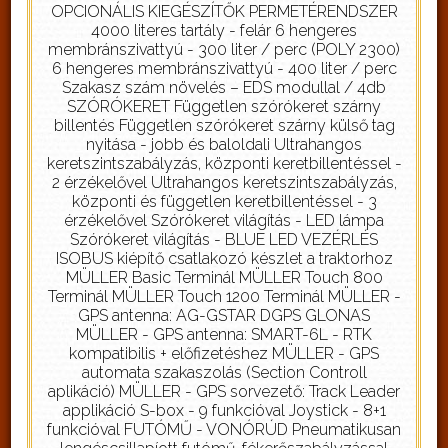
OPCIONÁLIS KIEGÉSZÍTŐK PERMETÉRENDSZER
4000 literes tartály - felár 6 hengeres
membránszivattyú - 300 liter / perc (POLY 2300)
6 hengeres membránszivattyú - 400 liter / perc
Szakasz szám növelés – EDS modullal / 4db
SZÓRÓKERET Független szórókeret szárny
billentés Független szórókeret szárny külső tag
nyitása - jobb és baloldali Ultrahangos
keretszintszabályzás, központi keretbillentéssel -
2 érzékelővel Ultrahangos keretszintszabályzás,
központi és független keretbillentéssel - 3
érzékelővel Szórókeret világítás - LED lámpa
Szórókeret világítás - BLUE LED VEZÉRLÉS
ISOBUS kiépítő csatlakozó készlet a traktorhoz
MÜLLER Basic Terminál MÜLLER Touch 800
Terminál MÜLLER Touch 1200 Terminál MÜLLER -
GPS antenna: AG-GSTAR DGPS GLONAS
MÜLLER - GPS antenna: SMART-6L - RTK
kompatibilis + előfizetéshez MÜLLER - GPS
automata szakaszolás (Section Controll
aplikáció) MÜLLER - GPS sorvezető: Track Leader
applikáció S-box - 9 funkcióval Joystick - 8+1
funkcióval FUTÓMŰ - VONÓRÚD Pneumatikusan