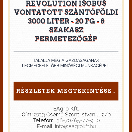
REVOLUTION ISOBUS
VONTATOTT SZÁNTÓFÖLDI
3000 LITER - 20 FG - 8
SZAKASZ
PERMETEZŐGÉP
TALÁLJA MEG A GAZDASÁGÁNAK
LEGMEGFELELŐBB MINŐSÉGI MUNKAGÉPET.
RÉSZLETEK MEGTEKINTÉSE
EAgro Kft.
Cím:
2713 Csemő Szent István u. 2/b
Telefon:
+36-70/65-77-900
E-mail:
info@eagrokft.hu