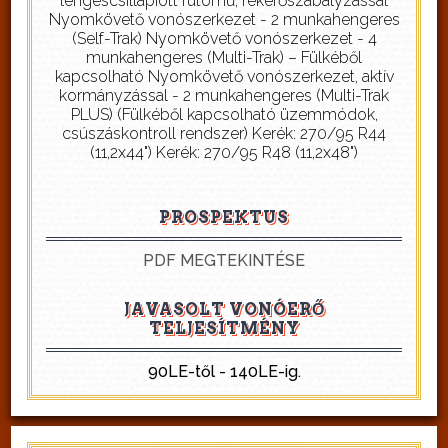
lengéscsillapíott futómű, fékerőszabályzással
Nyomkövető vonószerkezet - 2 munkahengeres
(Self-Trak) Nyomkövető vonószerkezet - 4
munkahengeres (Multi-Trak) – Fülkéből
kapcsolható Nyomkövető vonószerkezet, aktív
kormányzással - 2 munkahengeres (Multi-Trak
PLUS) (Fülkéből kapcsolható üzemmódok,
csúszáskontroll rendszer) Kerék: 270/95 R44
(11,2x44") Kerék: 270/95 R48 (11,2x48")
PROSPEKTUS
PDF MEGTEKINTÉSE
JAVASOLT VONÓERŐ
TELJESÍTMÉNY
90LE-től - 140LE-ig.