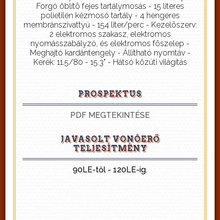
Forgó öblítõ fejes tartálymosás - 15 literes
polietilén kézmosó tartály - 4 hengeres
membránszivattyú - 154 liter/perc - Kezelõszerv:
2 elektromos szakasz, elektromos
nyomásszabályzó, és elektromos fõszelep -
Meghajtó kardántengely - Állítható nyomtáv -
Kerék: 11.5/80 - 15.3" - Hátsó közúti világítás
PROSPEKTUS
PDF MEGTEKINTÉSE
JAVASOLT VONÓERŐ
TELJESÍTMÉNY
90LE-től - 120LE-ig.