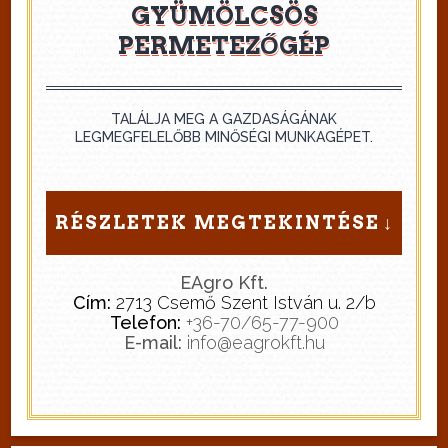
GYÜMÖLCSÖS
PERMETEZŐGÉP
TALÁLJA MEG A GAZDASÁGÁNAK
LEGMEGFELELŐBB MINŐSÉGI MUNKAGÉPET.
RÉSZLETEK MEGTEKINTÉSE
EAgro Kft.
Cím:
2713 Csemő Szent István u. 2/b
Telefon:
+36-70/65-77-900
E-mail:
info@eagrokft.hu