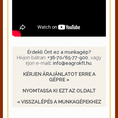
Érdekli Önt ez a munkagép?
Hívjon bátran:
+36-70/65-77-900
, vagy
írjon e-mailt:
info@eagrokft.hu
.
KÉRJEN ÁRAJÁNLATOT ERRE A
GÉPRE »
NYOMTASSA KI EZT AZ OLDALT
« VISSZALÉPÉS A MUNKAGÉPEKHEZ