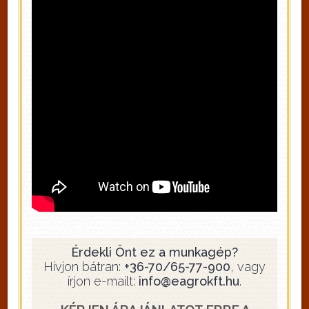
Érdekli Önt ez a munkagép?
Hívjon bátran:
+36-70/65-77-900
, vagy
írjon e-mailt:
info@eagrokft.hu
.