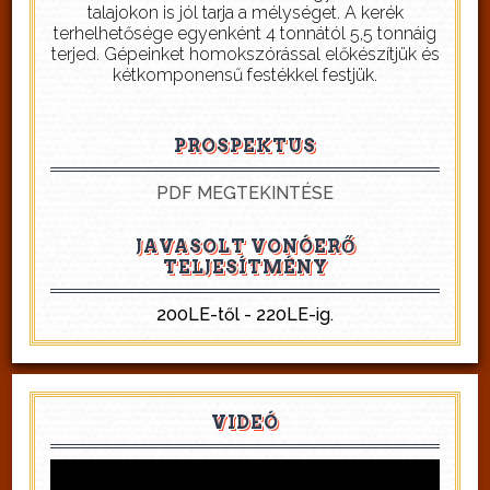
talajokon is jól tarja a mélységet. A kerék
terhelhetősége egyenként 4 tonnától 5,5 tonnáig
terjed. Gépeinket homokszórással előkészítjük és
kétkomponensű festékkel festjük.
PROSPEKTUS
PDF MEGTEKINTÉSE
JAVASOLT VONÓERŐ
TELJESÍTMÉNY
200LE-től - 220LE-ig.
VIDEÓ