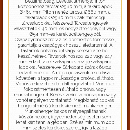
beállíthatóság. Levelek átmérője: Triton
középnehéz tárcsa: Ø560 mm, a takarólapok
Ø460 mm Triton nehéz tárcsa: Ø660 mm, a
takarólapok Ø560 mm Csak minőségi
tárcsalapokkal felszerelt! Tárcsatengelyek
választhatók; 40 mm-es négyzettengelyből vagy
Ø54 mm-es kerek acéltengelyből.
Csapágyrendszere víz és pormentes tömítéssel,
garantálja a csapágyak hosszú élettartamát. A
távtartók öntvényből vagy kérésre acélból
készülhetnek. Távtartók hossza: 220 vagy 247
mm Edzett acél sárkaparók, rezgő sárkaparó
lapokkal felszerelve. Sárkaparó szárak 60x12
edzett acélból. A rögzítőcsavarok feloldását
követően, a tagok mukaszöge orsóval állítható.
Vonószerkezete kétoldalt rugóztatott. Vonórúd
fokozatmentesen állítható orsóval vagy
munkahengerrel. Kérés szerint vonócsapon vagy
vonótengelyen vontatható. Megbízható 100-as
hengerátmérőjű kerék kiemelő munkahenger.
Munkahenger bakos mélységállításnak
köszönhetően, figyelmetlenség esetén sem
lehet kárt tenni a gépben. Széles minimum 400
mm széles kerékkel szerelt, így a lazább